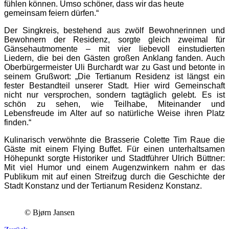
fühlen können. Umso schöner, dass wir das heute
gemeinsam feiern dürfen.“
Der Singkreis, bestehend aus zwölf Bewohnerinnen und
Bewohnern der Residenz, sorgte gleich zweimal für
Gänsehautmomente – mit vier liebevoll einstudierten
Liedern, die bei den Gästen großen Anklang fanden. Auch
Oberbürgermeister Uli Burchardt war zu Gast und betonte in
seinem Grußwort: „Die Tertianum Residenz ist längst ein
fester Bestandteil unserer Stadt. Hier wird Gemeinschaft
nicht nur versprochen, sondern tagtäglich gelebt. Es ist
schön zu sehen, wie Teilhabe, Miteinander und
Lebensfreude im Alter auf so natürliche Weise ihren Platz
finden.“
Kulinarisch verwöhnte die Brasserie Colette Tim Raue die
Gäste mit einem Flying Buffet. Für einen unterhaltsamen
Höhepunkt sorgte Historiker und Stadtführer Ulrich Büttner:
Mit viel Humor und einem Augenzwinkern nahm er das
Publikum mit auf einen Streifzug durch die Geschichte der
Stadt Konstanz und der Tertianum Residenz Konstanz.
© Bjørn Jansen