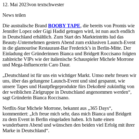
12. Mai 2023
von textschwester
News teilen
Die australische Brand
BOOBY TAPE
, die bereits von Promis wie
Jennifer Lopez oder Gigi Hadid getragen wird, ist nun auch endlich
in Deutschland erhältlich. Zum Start des Markteintritts lud das
Beauty-Unternehmen gestern Abend zum exklusiven Launch-Event
in die glamouröse Restaurant-Bar Frederick’s in Berlin-Mitte. Der
Einladung der Gründerinnen Bianca und Bridgett Roccisano folgten
zahlreiche VIPs wie der italienische Schauspieler Michele Morrone
und Mega-Influencerin Caro Daur.
„Deutschland ist für uns ein wichtiger Markt. Umso mehr freuen wir
uns, über das gelungene Launch-Event und sind gespannt, wie
unsere Tapes und Hautpflegeprodukte fürs Dekolleté zukünftig von
der weiblichen Zielgruppe in Deutschland angenommen werden“,
sagt Gründerin Bianca Roccisano.
Netflix-Star Michele Morrone, bekannt aus „365 Days“,
kommentiert: „Ich freue mich sehr, dass mich Bianca und Bridgett
zu dem Event in Berlin eingeladen haben. Ich hatte einen
wunderbaren Abend und wünschen den beiden viel Erfolg mit ihrer
Marke in Deutschland“.