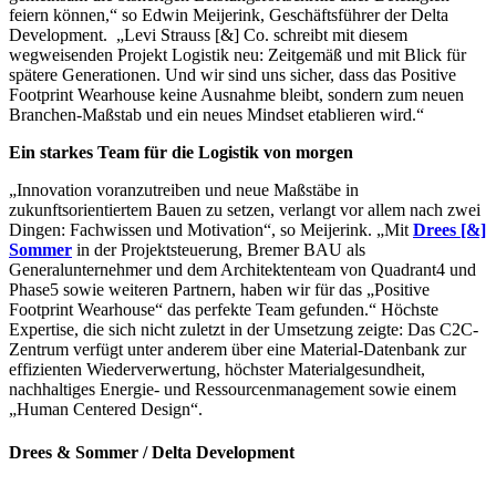
feiern können,“ so Edwin Meijerink, Geschäftsführer der Delta
Development. „Levi Strauss [&] Co. schreibt mit diesem
wegweisenden Projekt Logistik neu: Zeitgemäß und mit Blick für
spätere Generationen. Und wir sind uns sicher, dass das Positive
Footprint Wearhouse keine Ausnahme bleibt, sondern zum neuen
Branchen-Maßstab und ein neues Mindset etablieren wird.“
Ein starkes Team für die Logistik von morgen
„Innovation voranzutreiben und neue Maßstäbe in
zukunftsorientiertem Bauen zu setzen, verlangt vor allem nach zwei
Dingen: Fachwissen und Motivation“, so Meijerink. „Mit
Drees [&]
Sommer
in der Projektsteuerung, Bremer BAU als
Generalunternehmer und dem Architektenteam von Quadrant4 und
Phase5 sowie weiteren Partnern, haben wir für das „Positive
Footprint Wearhouse“ das perfekte Team gefunden.“ Höchste
Expertise, die sich nicht zuletzt in der Umsetzung zeigte: Das C2C-
Zentrum verfügt unter anderem über eine Material-Datenbank zur
effizienten Wiederverwertung, höchster Materialgesundheit,
nachhaltiges Energie- und Ressourcenmanagement sowie einem
„Human Centered Design“.
Drees & Sommer / Delta Development