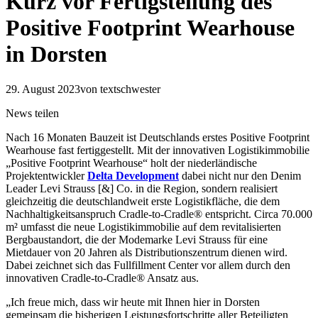
Kurz vor Fertigstellung des
Positive Footprint Wearhouse
in Dorsten
29. August 2023
von textschwester
News teilen
Nach 16 Monaten Bauzeit ist Deutschlands erstes Positive Footprint
Wearhouse fast fertiggestellt. Mit der innovativen Logistikimmobilie
„Positive Footprint Wearhouse“ holt der niederländische
Projektentwickler
Delta Development
dabei nicht nur den Denim
Leader Levi Strauss [&] Co. in die Region, sondern realisiert
gleichzeitig die deutschlandweit erste Logistikfläche, die dem
Nachhaltigkeitsanspruch Cradle-to-Cradle® entspricht. Circa 70.000
m² umfasst die neue Logistikimmobilie auf dem revitalisierten
Bergbaustandort, die der Modemarke Levi Strauss für eine
Mietdauer von 20 Jahren als Distributionszentrum dienen wird.
Dabei zeichnet sich das Fullfillment Center vor allem durch den
innovativen Cradle-to-Cradle® Ansatz aus.
„Ich freue mich, dass wir heute mit Ihnen hier in Dorsten
gemeinsam die bisherigen Leistungsfortschritte aller Beteiligten