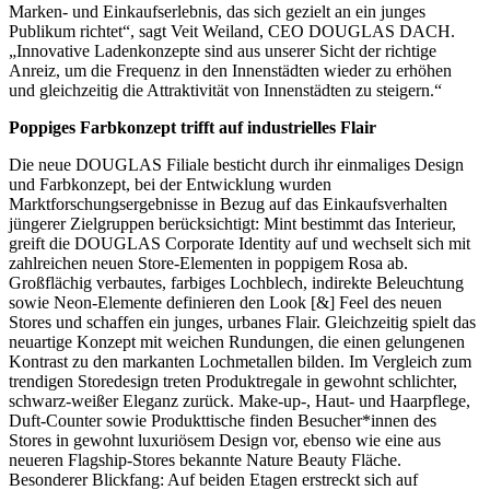
Marken- und Einkaufserlebnis, das sich gezielt an ein junges
Publikum richtet“, sagt Veit Weiland, CEO DOUGLAS DACH.
„Innovative Ladenkonzepte sind aus unserer Sicht der richtige
Anreiz, um die Frequenz in den Innenstädten wieder zu erhöhen
und gleichzeitig die Attraktivität von Innenstädten zu steigern.“
Poppiges Farbkonzept trifft auf industrielles Flair
Die neue DOUGLAS Filiale besticht durch ihr einmaliges Design
und Farbkonzept, bei der Entwicklung wurden
Marktforschungsergebnisse in Bezug auf das Einkaufsverhalten
jüngerer Zielgruppen berücksichtigt: Mint bestimmt das Interieur,
greift die DOUGLAS Corporate Identity auf und wechselt sich mit
zahlreichen neuen Store-Elementen in poppigem Rosa ab.
Großflächig verbautes, farbiges Lochblech, indirekte Beleuchtung
sowie Neon-Elemente definieren den Look [&] Feel des neuen
Stores und schaffen ein junges, urbanes Flair. Gleichzeitig spielt das
neuartige Konzept mit weichen Rundungen, die einen gelungenen
Kontrast zu den markanten Lochmetallen bilden. Im Vergleich zum
trendigen Storedesign treten Produktregale in gewohnt schlichter,
schwarz-weißer Eleganz zurück. Make-up-, Haut- und Haarpflege,
Duft-Counter sowie Produkttische finden Besucher*innen des
Stores in gewohnt luxuriösem Design vor, ebenso wie eine aus
neueren Flagship-Stores bekannte Nature Beauty Fläche.
Besonderer Blickfang: Auf beiden Etagen erstreckt sich auf