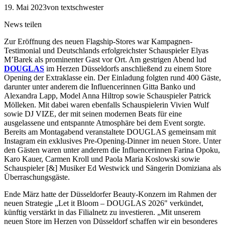
19. Mai 2023
von textschwester
News teilen
Zur Eröffnung des neuen Flagship-Stores war Kampagnen-
Testimonial und Deutschlands erfolgreichster Schauspieler Elyas
M’Barek als prominenter Gast vor Ort. Am gestrigen Abend lud
DOUGLAS
im Herzen Düsseldorfs anschließend zu einem Store
Opening der Extraklasse ein. Der Einladung folgten rund 400 Gäste,
darunter unter anderem die Influencerinnen Gitta Banko und
Alexandra Lapp, Model Anna Hiltrop sowie Schauspieler Patrick
Mölleken. Mit dabei waren ebenfalls Schauspielerin Vivien Wulf
sowie DJ VIZE, der mit seinen modernen Beats für eine
ausgelassene und entspannte Atmosphäre bei dem Event sorgte.
Bereits am Montagabend veranstaltete DOUGLAS gemeinsam mit
Instagram ein exklusives Pre-Opening-Dinner im neuen Store. Unter
den Gästen waren unter anderem die Influencerinnen Farina Opoku,
Karo Kauer, Carmen Kroll und Paola Maria Koslowski sowie
Schauspieler [&] Musiker Ed Westwick und Sängerin Domiziana als
Überraschungsgäste.
Ende März hatte der Düsseldorfer Beauty-Konzern im Rahmen der
neuen Strategie „Let it Bloom – DOUGLAS 2026" verkündet,
künftig verstärkt in das Filialnetz zu investieren. „Mit unserem
neuen Store im Herzen von Düsseldorf schaffen wir ein besonderes