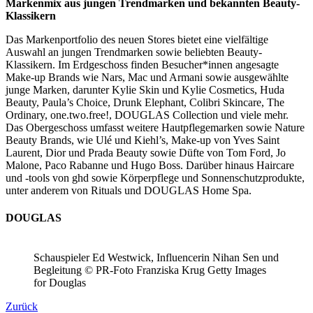
Markenmix aus jungen Trendmarken und bekannten Beauty-
Klassikern
Das Markenportfolio des neuen Stores bietet eine vielfältige
Auswahl an jungen Trendmarken sowie beliebten Beauty-
Klassikern. Im Erdgeschoss finden Besucher*innen angesagte
Make-up Brands wie Nars, Mac und Armani sowie ausgewählte
junge Marken, darunter Kylie Skin und Kylie Cosmetics, Huda
Beauty, Paula’s Choice, Drunk Elephant, Colibri Skincare, The
Ordinary, one.two.free!, DOUGLAS Collection und viele mehr.
Das Obergeschoss umfasst weitere Hautpflegemarken sowie Nature
Beauty Brands, wie Ulé und Kiehl’s, Make-up von Yves Saint
Laurent, Dior und Prada Beauty sowie Düfte von Tom Ford, Jo
Malone, Paco Rabanne und Hugo Boss. Darüber hinaus Haircare
und -tools von ghd sowie Körperpflege und Sonnenschutzprodukte,
unter anderem von Rituals und DOUGLAS Home Spa.
DOUGLAS
Schauspieler Ed Westwick, Influencerin Nihan Sen und
Begleitung © PR-Foto Franziska Krug Getty Images
for Douglas
Zurück