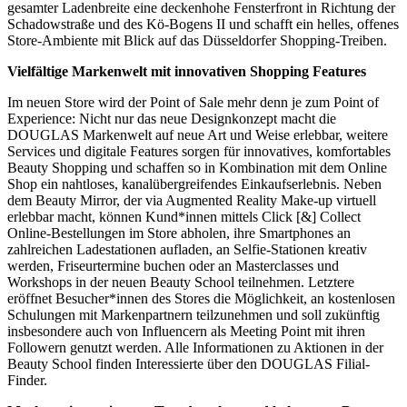
gesamter Ladenbreite eine deckenhohe Fensterfront in Richtung der
Schadowstraße und des Kö-Bogens II und schafft ein helles, offenes
Store-Ambiente mit Blick auf das Düsseldorfer Shopping-Treiben.
Vielfältige Markenwelt mit innovativen Shopping Features
Im neuen Store wird der Point of Sale mehr denn je zum Point of
Experience: Nicht nur das neue Designkonzept macht die
DOUGLAS Markenwelt auf neue Art und Weise erlebbar, weitere
Services und digitale Features sorgen für innovatives, komfortables
Beauty Shopping und schaffen so in Kombination mit dem Online
Shop ein nahtloses, kanalübergreifendes Einkaufserlebnis. Neben
dem Beauty Mirror, der via Augmented Reality Make-up virtuell
erlebbar macht, können Kund*innen mittels Click [&] Collect
Online-Bestellungen im Store abholen, ihre Smartphones an
zahlreichen Ladestationen aufladen, an Selfie-Stationen kreativ
werden, Friseurtermine buchen oder an Masterclasses und
Workshops in der neuen Beauty School teilnehmen. Letztere
eröffnet Besucher*innen des Stores die Möglichkeit, an kostenlosen
Schulungen mit Markenpartnern teilzunehmen und soll zukünftig
insbesondere auch von Influencern als Meeting Point mit ihren
Followern genutzt werden. Alle Informationen zu Aktionen in der
Beauty School finden Interessierte über den DOUGLAS Filial-
Finder.