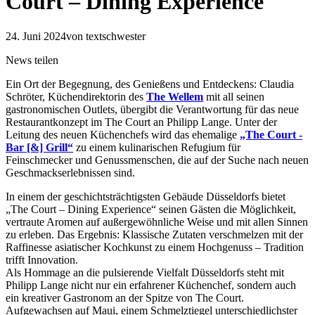
Court – Dining Experience
24. Juni 2024
von textschwester
News teilen
Ein Ort der Begegnung, des Genießens und Entdeckens: Claudia
Schröter, Küchendirektorin des
The Wellem
mit all seinen
gastronomischen Outlets, übergibt die Verantwortung für das neue
Restaurantkonzept im The Court an Philipp Lange. Unter der
Leitung des neuen Küchenchefs wird das ehemalige
„The Court -
Bar [&] Grill“
zu einem kulinarischen Refugium für
Feinschmecker und Genussmenschen, die auf der Suche nach neuen
Geschmackserlebnissen sind.
In einem der geschichtsträchtigsten Gebäude Düsseldorfs bietet
„The Court – Dining Experience“ seinen Gästen die Möglichkeit,
vertraute Aromen auf außergewöhnliche Weise und mit allen Sinnen
zu erleben. Das Ergebnis: Klassische Zutaten verschmelzen mit der
Raffinesse asiatischer Kochkunst zu einem Hochgenuss – Tradition
trifft Innovation.
Als Hommage an die pulsierende Vielfalt Düsseldorfs steht mit
Philipp Lange nicht nur ein erfahrener Küchenchef, sondern auch
ein kreativer Gastronom an der Spitze von The Court.
Aufgewachsen auf Maui, einem Schmelztiegel unterschiedlichster