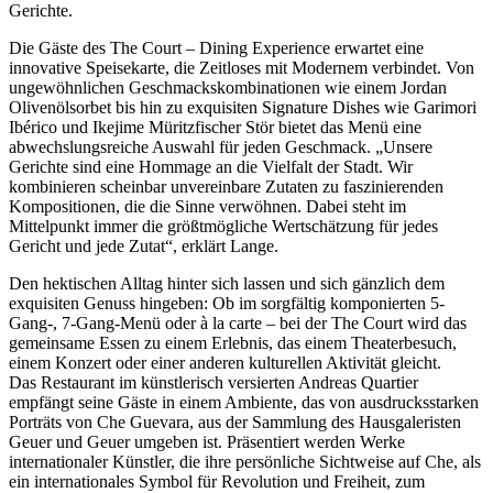
Gerichte.
Die Gäste des The Court – Dining Experience erwartet eine
innovative Speisekarte, die Zeitloses mit Modernem verbindet. Von
ungewöhnlichen Geschmackskombinationen wie einem Jordan
Olivenölsorbet bis hin zu exquisiten Signature Dishes wie Garimori
Ibérico und Ikejime Müritzfischer Stör bietet das Menü eine
abwechslungsreiche Auswahl für jeden Geschmack. „Unsere
Gerichte sind eine Hommage an die Vielfalt der Stadt. Wir
kombinieren scheinbar unvereinbare Zutaten zu faszinierenden
Kompositionen, die die Sinne verwöhnen. Dabei steht im
Mittelpunkt immer die größtmögliche Wertschätzung für jedes
Gericht und jede Zutat“, erklärt Lange.
Den hektischen Alltag hinter sich lassen und sich gänzlich dem
exquisiten Genuss hingeben: Ob im sorgfältig komponierten 5-
Gang-, 7-Gang-Menü oder à la carte – bei der The Court wird das
gemeinsame Essen zu einem Erlebnis, das einem Theaterbesuch,
einem Konzert oder einer anderen kulturellen Aktivität gleicht.
Das Restaurant im künstlerisch versierten Andreas Quartier
empfängt seine Gäste in einem Ambiente, das von ausdrucksstarken
Porträts von Che Guevara, aus der Sammlung des Hausgaleristen
Geuer und Geuer umgeben ist. Präsentiert werden Werke
internationaler Künstler, die ihre persönliche Sichtweise auf Che, als
ein internationales Symbol für Revolution und Freiheit, zum