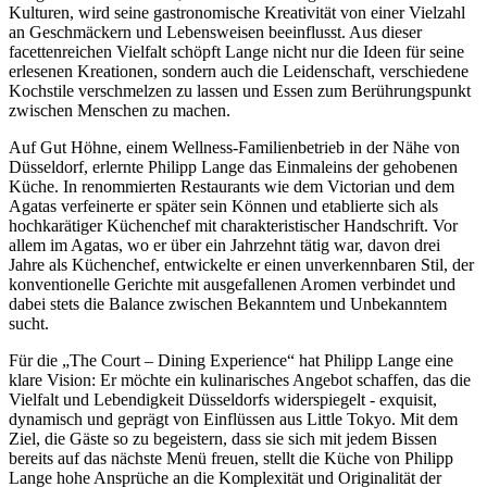
Kulturen, wird seine gastronomische Kreativität von einer Vielzahl
an Geschmäckern und Lebensweisen beeinflusst. Aus dieser
facettenreichen Vielfalt schöpft Lange nicht nur die Ideen für seine
erlesenen Kreationen, sondern auch die Leidenschaft, verschiedene
Kochstile verschmelzen zu lassen und Essen zum Berührungspunkt
zwischen Menschen zu machen.
Auf Gut Höhne, einem Wellness-Familienbetrieb in der Nähe von
Düsseldorf, erlernte Philipp Lange das Einmaleins der gehobenen
Küche. In renommierten Restaurants wie dem Victorian und dem
Agatas verfeinerte er später sein Können und etablierte sich als
hochkarätiger Küchenchef mit charakteristischer Handschrift. Vor
allem im Agatas, wo er über ein Jahrzehnt tätig war, davon drei
Jahre als Küchenchef, entwickelte er einen unverkennbaren Stil, der
konventionelle Gerichte mit ausgefallenen Aromen verbindet und
dabei stets die Balance zwischen Bekanntem und Unbekanntem
sucht.
Für die „The Court – Dining Experience“ hat Philipp Lange eine
klare Vision: Er möchte ein kulinarisches Angebot schaffen, das die
Vielfalt und Lebendigkeit Düsseldorfs widerspiegelt - exquisit,
dynamisch und geprägt von Einflüssen aus Little Tokyo. Mit dem
Ziel, die Gäste so zu begeistern, dass sie sich mit jedem Bissen
bereits auf das nächste Menü freuen, stellt die Küche von Philipp
Lange hohe Ansprüche an die Komplexität und Originalität der