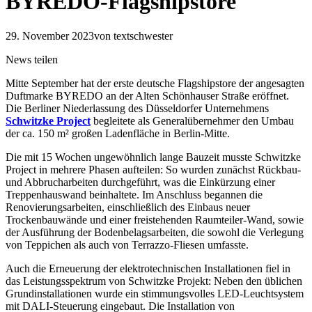
BYREDO-Flagshipstore
29. November 2023
von textschwester
News teilen
Mitte September hat der erste deutsche Flagshipstore der angesagten
Duftmarke BYREDO an der Alten Schönhauser Straße eröffnet.
Die Berliner Niederlassung des Düsseldorfer Unternehmens
Schwitzke Project
begleitete als Generalübernehmer den Umbau
der ca. 150 m² großen Ladenfläche in Berlin-Mitte.
Die mit 15 Wochen ungewöhnlich lange Bauzeit musste Schwitzke
Project in mehrere Phasen aufteilen: So wurden zunächst Rückbau-
und Abbrucharbeiten durchgeführt, was die Einkürzung einer
Treppenhauswand beinhaltete. Im Anschluss begannen die
Renovierungsarbeiten, einschließlich des Einbaus neuer
Trockenbauwände und einer freistehenden Raumteiler-Wand, sowie
der Ausführung der Bodenbelagsarbeiten, die sowohl die Verlegung
von Teppichen als auch von Terrazzo-Fliesen umfasste.
Auch die Erneuerung der elektrotechnischen Installationen fiel in
das Leistungsspektrum von Schwitzke Projekt: Neben den üblichen
Grundinstallationen wurde ein stimmungsvolles LED-Leuchtsystem
mit DALI-Steuerung eingebaut. Die Installation von