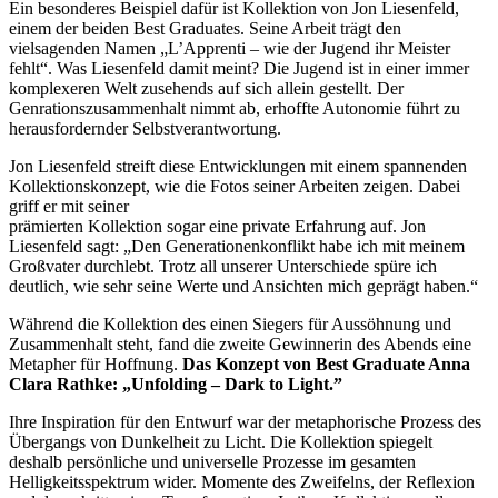
Ein besonderes Beispiel dafür ist Kollektion von Jon Liesenfeld,
einem der beiden Best Graduates. Seine Arbeit trägt den
vielsagenden Namen „L’Apprenti – wie der Jugend ihr Meister
fehlt“. Was Liesenfeld damit meint? Die Jugend ist in einer immer
komplexeren Welt zusehends auf sich allein gestellt. Der
Genrationszusammenhalt nimmt ab, erhoffte Autonomie führt zu
herausfordernder Selbstverantwortung.
Jon Liesenfeld streift diese Entwicklungen mit einem spannenden
Kollektionskonzept, wie die Fotos seiner Arbeiten zeigen. Dabei
griff er mit seiner
prämierten Kollektion sogar eine private Erfahrung auf. Jon
Liesenfeld sagt: „Den Generationenkonflikt habe ich mit meinem
Großvater durchlebt. Trotz all unserer Unterschiede spüre ich
deutlich, wie sehr seine Werte und Ansichten mich geprägt haben.“
Während die Kollektion des einen Siegers für Aussöhnung und
Zusammenhalt steht, fand die zweite Gewinnerin des Abends eine
Metapher für Hoffnung.
Das Konzept von Best Graduate Anna
Clara Rathke: „Unfolding – Dark to Light.”
Ihre Inspiration für den Entwurf war der metaphorische Prozess des
Übergangs von Dunkelheit zu Licht. Die Kollektion spiegelt
deshalb persönliche und universelle Prozesse im gesamten
Helligkeitsspektrum wider. Momente des Zweifelns, der Reflexion