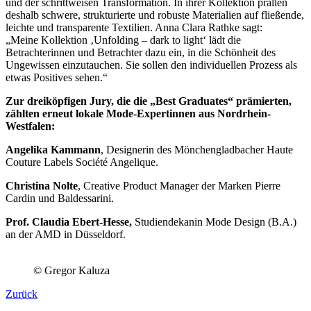
und der schrittweisen Transformation. In ihrer Kollektion prallen
deshalb schwere, strukturierte und robuste Materialien auf fließende,
leichte und transparente Textilien. Anna Clara Rathke sagt:
„Meine Kollektion ‚Unfolding – dark to light‘ lädt die
Betrachterinnen und Betrachter dazu ein, in die Schönheit des
Ungewissen einzutauchen. Sie sollen den individuellen Prozess als
etwas Positives sehen.“
Zur dreiköpfigen Jury, die die „Best Graduates“ prämierten,
zählten erneut lokale Mode-Expertinnen aus Nordrhein-
Westfalen:
Angelika Kammann
, Designerin des Mönchengladbacher Haute
Couture Labels Société Angelique.
Christina Nolte
, Creative Product Manager der Marken Pierre
Cardin und Baldessarini.
Prof. Claudia Ebert-Hesse,
Studiendekanin Mode Design (B.A.)
an der AMD in Düsseldorf.
© Gregor Kaluza
Zurück