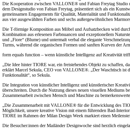
Die Kooperation zwischen VALLONE® und Fabian Freytag Studio mar
dem Designstudio von Fabian Freytag, präsentiert sich als ein Kunstw
gemeinsamen Engagements für Qualität, Materialität und Funktionalitä
aus vier ausgewählten Farben und sechs außergewöhnlichen Marmors
Die T-förmige Komposition aus Möbel und Aufsatzbecken wird durch d
Kombination aus erlesenen Farbnuancen und exzeptionellem Naturstein
und „Fiore“ (Blume) und untermalt verbal die elegante Verschmelzung
Turms, während die organischen Formen und sanften Kurven der Armat
form equals function – wenn künstliche Intelligenz auf Kreativität triff
„Die Idee hinter TIORE war, ein freistehendes Objekt zu schaffen, da
erklärt Marcel Sekula, CEO von VALLONE®. „Der Waschtisch ist das E
Funktionalität“, so Sekula.
Die Integration von künstlicher Intelligenz und künstlerischer Kreati
überschreiten. Durch die Nutzung dieses neuen visuellen Mediums bei 
Zusammenarbeit zwischen Mensch und Maschine zu bemerkenswerten
„Die Zusammenarbeit mit VALLONE® für die Entwicklung des TIORE Wa
Möglichkeit, unsere kreative Vision mit einem führenden Bad-Interior
TIORE im Rahmen der Milan Design Week markiert einen Meilenstein i
Die Besucher:innen der Mailänder Designwoche sind herzlich einge