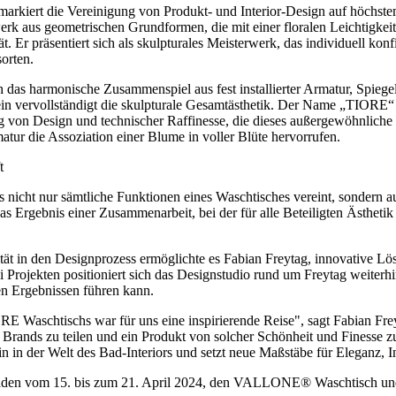
kiert die Vereinigung von Produkt- und Interior-Design auf höchst
erk aus geometrischen Grundformen, die mit einer floralen Leichtigkeit
t. Er präsentiert sich als skulpturales Meisterwerk, das individuell k
orten.
as harmonische Zusammenspiel aus fest installierter Armatur, Spiegel
 vervollständigt die skulpturale Gesamtästhetik. Der Name „TIORE“ is
 von Design und technischer Raffinesse, die dieses außergewöhnliche W
ur die Assoziation einer Blume in voller Blüte hervorrufen.
t
s nicht nur sämtliche Funktionen eines Waschtisches vereint, sondern a
rgebnis einer Zusammenarbeit, bei der für alle Beteiligten Ästhetik
vität in den Designprozess ermöglichte es Fabian Freytag, innovative L
Projekten positioniert sich das Designstudio rund um Freytag weiterhi
 Ergebnissen führen kann.
schtischs war für uns eine inspirierende Reise", sagt Fabian Freyta
 Brands zu teilen und ein Produkt von solcher Schönheit und Finesse zu
n der Welt des Bad-Interiors und setzt neue Maßstäbe für Eleganz, In
laden vom 15. bis zum 21. April 2024, den VALLONE® Waschtisch und 