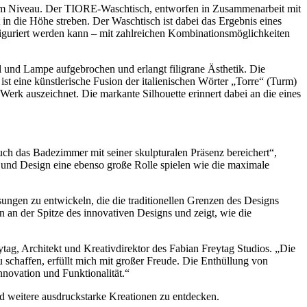
em Niveau. Der TIORE-Waschtisch, entworfen in Zusammenarbeit mit
 in die Höhe streben. Der Waschtisch ist dabei das Ergebnis eines
onfiguriert werden kann – mit zahlreichen Kombinationsmöglichkeiten
 und Lampe aufgebrochen und erlangt filigrane Ästhetik. Die
t eine künstlerische Fusion der italienischen Wörter „Torre“ (Turm)
erk auszeichnet. Die markante Silhouette erinnert dabei an die eines
uch das Badezimmer mit seiner skulpturalen Präsenz bereichert“,
 und Design eine ebenso große Rolle spielen wie die maximale
ösungen zu entwickeln, die die traditionellen Grenzen des Designs
n an der Spitze des innovativen Designs und zeigt, wie die
g, Architekt und Kreativdirektor des Fabian Freytag Studios. „Die
 schaffen, erfüllt mich mit großer Freude. Die Enthüllung von
novation und Funktionalität.“
weitere ausdruckstarke Kreationen zu entdecken.