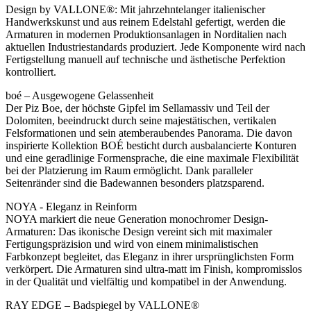
Design by VALLONE®: Mit jahrzehntelanger italienischer
Handwerkskunst und aus reinem Edelstahl gefertigt, werden die
Armaturen in modernen Produktionsanlagen in Norditalien nach
aktuellen Industriestandards produziert. Jede Komponente wird nach
Fertigstellung manuell auf technische und ästhetische Perfektion
kontrolliert.
boé – Ausgewogene Gelassenheit
Der Piz Boe, der höchste Gipfel im Sellamassiv und Teil der
Dolomiten, beeindruckt durch seine majestätischen, vertikalen
Felsformationen und sein atemberaubendes Panorama. Die davon
inspirierte Kollektion BOÉ besticht durch ausbalancierte Konturen
und eine geradlinige Formensprache, die eine maximale Flexibilität
bei der Platzierung im Raum ermöglicht. Dank paralleler
Seitenränder sind die Badewannen besonders platzsparend.
NOYA - Eleganz in Reinform
NOYA markiert die neue Generation monochromer Design-
Armaturen: Das ikonische Design vereint sich mit maximaler
Fertigungspräzision und wird von einem minimalistischen
Farbkonzept begleitet, das Eleganz in ihrer ursprünglichsten Form
verkörpert. Die Armaturen sind ultra-matt im Finish, kompromisslos
in der Qualität und vielfältig und kompatibel in der Anwendung.
RAY EDGE – Badspiegel by VALLONE®