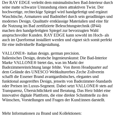
Der RAY EDGE verleiht dem minimalistischen Bad-Interieur durch
seine matte schwarze Umrandung einen attraktiven Twist. Der
hochwertige, rechteckige Spiegel wird handgefertigt und ergänzt
Waschtische, Armaturen und Badmöbel durch sein geradliniges und
modernes Design. Qualitativ erstklassige Materialien und eine für
die Nutzung im Bad zertifizierte Beleuchtungstechnik (IP44)
machen den handgefertigten Spiegel zur bevorzugten Wahl
anspruchsvoller Kunden. RAY EDGE kann sowohl im Hoch- als
auch im Querformat installiert werden und eignet sich somit perfekt
für eine individuelle Badgestaltung.
VALLONE®- italian design. german precision.
Italienisches Design, deutsche Ingenieurskunst: Die Bad-Interior
Marke VALLONE® bietet das, was im Markt der
Badezimmereinrichtung lange fehlte. Von ihrem Headquarter auf
dem Gelände des UNESCO Weltkulturerbes Zeche Zollverein
schafft die Essener Brand avantgardistisches, elegantes und
funktional ausgereiftes Design, jenseits von Badezimmer-Standards
oder Preisen im Luxus-Segment. Dabei setzt VALLONE® stets auf
Transparenz, Übersichtlichkeit und Beratung. Das Herz bildet eine
innovative digitale Plattform, die eine direkte Schnittstelle zu den
Wünschen, Vorstellungen und Fragen der Kund:innen darstellt.
Mehr Informationen zu Brand und Kollektionen: