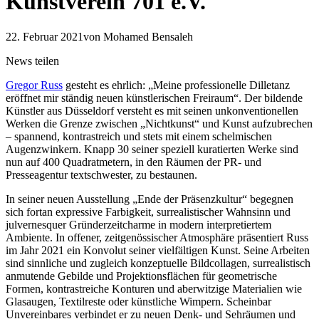
Kunstverein 701 e.V.
22. Februar 2021
von Mohamed Bensaleh
News teilen
Gregor Russ
gesteht es ehrlich: „Meine professionelle Dilletanz
eröffnet mir ständig neuen künstlerischen Freiraum“. Der bildende
Künstler aus Düsseldorf versteht es mit seinen unkonventionellen
Werken die Grenze zwischen „Nichtkunst“ und Kunst aufzubrechen
– spannend, kontrastreich und stets mit einem schelmischen
Augenzwinkern. Knapp 30 seiner speziell kuratierten Werke sind
nun auf 400 Quadratmetern, in den Räumen der PR- und
Presseagentur textschwester, zu bestaunen.
In seiner neuen Ausstellung „Ende der Präsenzkultur“ begegnen
sich fortan expressive Farbigkeit, surrealistischer Wahnsinn und
julvernesquer Gründerzeitcharme in modern interpretiertem
Ambiente. In offener, zeitgenössischer Atmosphäre präsentiert Russ
im Jahr 2021 ein Konvolut seiner vielfältigen Kunst. Seine Arbeiten
sind sinnliche und zugleich konzeptuelle Bildcollagen, surrealistisch
anmutende Gebilde und Projektionsflächen für geometrische
Formen, kontrastreiche Konturen und aberwitzige Materialien wie
Glasaugen, Textilreste oder künstliche Wimpern. Scheinbar
Unvereinbares verbindet er zu neuen Denk- und Sehräumen und