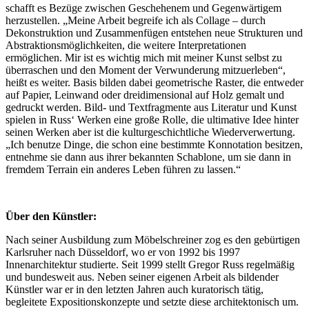
schafft es Bezüge zwischen Geschehenem und Gegenwärtigem
herzustellen. „Meine Arbeit begreife ich als Collage – durch
Dekonstruktion und Zusammenfügen entstehen neue Strukturen und
Abstraktionsmöglichkeiten, die weitere Interpretationen
ermöglichen. Mir ist es wichtig mich mit meiner Kunst selbst zu
überraschen und den Moment der Verwunderung mitzuerleben“,
heißt es weiter. Basis bilden dabei geometrische Raster, die entweder
auf Papier, Leinwand oder dreidimensional auf Holz gemalt und
gedruckt werden. Bild- und Textfragmente aus Literatur und Kunst
spielen in Russ‘ Werken eine große Rolle, die ultimative Idee hinter
seinen Werken aber ist die kulturgeschichtliche Wiederverwertung.
„Ich benutze Dinge, die schon eine bestimmte Konnotation besitzen,
entnehme sie dann aus ihrer bekannten Schablone, um sie dann in
fremdem Terrain ein anderes Leben führen zu lassen.“
Über den Künstler:
Nach seiner Ausbildung zum Möbelschreiner zog es den gebürtigen
Karlsruher nach Düsseldorf, wo er von 1992 bis 1997
Innenarchitektur studierte. Seit 1999 stellt Gregor Russ regelmäßig
und bundesweit aus. Neben seiner eigenen Arbeit als bildender
Künstler war er in den letzten Jahren auch kuratorisch tätig,
begleitete Expositionskonzepte und setzte diese architektonisch um.