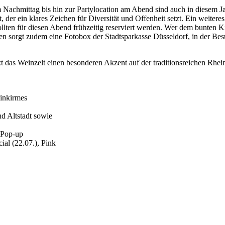
chmittag bis hin zur Partylocation am Abend sind auch in diesem Jah
r ein klares Zeichen für Diversität und Offenheit setzt. Ein weiteres
ollten für diesen Abend frühzeitig reserviert werden. Wer dem bunten 
en sorgt zudem eine Fotobox der Stadtsparkasse Düsseldorf, in der B
zt das Weinzelt einen besonderen Akzent auf der traditionsreichen Rhe
einkirmes
d Altstadt sowie
l Pop-up
ial (22.07.), Pink