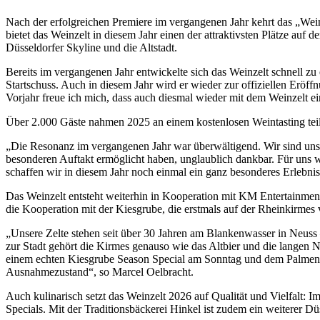
Nach der erfolgreichen Premiere im vergangenen Jahr kehrt das „Wein
bietet das Weinzelt in diesem Jahr einen der attraktivsten Plätze a
Düsseldorfer Skyline und die Altstadt.
Bereits im vergangenen Jahr entwickelte sich das Weinzelt schnell zu 
Startschuss. Auch in diesem Jahr wird er wieder zur offiziellen Eröffn
Vorjahr freue ich mich, dass auch diesmal wieder mit dem Weinzelt ei
Über 2.000 Gäste nahmen 2025 an einem kostenlosen Weintasting tei
„Die Resonanz im vergangenen Jahr war überwältigend. Wir sind unse
besonderen Auftakt ermöglicht haben, unglaublich dankbar. Für uns w
schaffen wir in diesem Jahr noch einmal ein ganz besonderes Erlebni
Das Weinzelt entsteht weiterhin in Kooperation mit KM Entertainme
die Kooperation mit der Kiesgrube, die erstmals auf der Rheinkirmes v
„Unsere Zelte stehen seit über 30 Jahren am Blankenwasser in Neuss 
zur Stadt gehört die Kirmes genauso wie das Altbier und die langen 
einem echten Kiesgrube Season Special am Sonntag und dem Palmenma
Ausnahmezustand“, so Marcel Oelbracht.
Auch kulinarisch setzt das Weinzelt 2026 auf Qualität und Vielfalt:
Specials. Mit der Traditionsbäckerei Hinkel ist zudem ein weiterer Dü