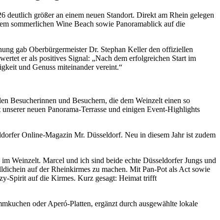
26 deutlich größer an einem neuen Standort. Direkt am Rhein gelegen
 einem sommerlichen Wine Beach sowie Panoramablick auf die
fnung gab Oberbürgermeister Dr. Stephan Keller den offiziellen
wertet er als positives Signal: „Nach dem erfolgreichen Start im
igkeit und Genuss miteinander vereint.“
elen Besucherinnen und Besuchern, die dem Weinzelt einen so
it unserer neuen Panorama-Terrasse und einigen Event-Highlights
dorfer Online-Magazin Mr. Düsseldorf. Neu in diesem Jahr ist zudem
 im Weinzelt. Marcel und ich sind beide echte Düsseldorfer Jungs und
lldichein auf der Rheinkirmes zu machen. Mit Pan-Pot als Act sowie
pirit auf die Kirmes. Kurz gesagt: Heimat trifft
ammkuchen oder Aperó-Platten, ergänzt durch ausgewählte lokale