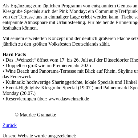
Als Ergänzung zum täglichen Programm von entspanntem Genuss am Na
Kiesgrube-Specials auch der Pink Monday: ein CommunityTreffpunkt, de
von der Terrasse aus in einmaliger Lage erlebt werden kann. Tische s
entspannte Atmosphäre mit Urlaubsfeeling. Für bleibende Erinnerung
festhalten können.
Mit seinem erweiterten Konzept und der deutlich größeren Fläche set
jährlich zu den größten Volksfesten Deutschlands zählt.
Hard Facts
• Das „Weinzelt“ öffnet vom 17. bis 26. Juli auf der Düsseldorfer Rh
• Doppelt so groß wie im Premierenjahr 2025
• Wine Beach und Panorama-Terrasse mit Blick auf Rhein, Skyline un
das Feuerwerk
• Kulinarik: hochwertige Sharinggerichte, lokale Specials und Hinke
• Event-Highlights: Kiesgrube Special (19.07.) und Palmenmarkt Spec
Monday (20.07.)
• Reservierungen über: www.dasweinzelt.de
© Maurice Gramatke
Zurück
Unsere Website wurde ausgezeichnet: