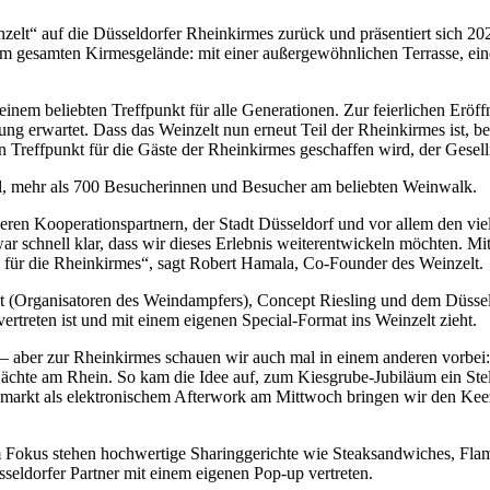
zelt“ auf die Düsseldorfer Rheinkirmes zurück und präsentiert sich 20
uf dem gesamten Kirmesgelände: mit einer außergewöhnlichen Terrasse,
einem beliebten Treffpunkt für alle Generationen. Zur feierlichen Eröf
ung erwartet. Dass das Weinzelt nun erneut Teil der Rheinkirmes ist, be
n Treffpunkt für die Gäste der Rheinkirmes geschaffen wird, der Gesell
l, mehr als 700 Besucherinnen und Besucher am beliebten Weinwalk.
ren Kooperationspartnern, der Stadt Düsseldorf und vor allem den vi
ar schnell klar, dass wir dieses Erlebnis weiterentwickeln möchten. M
s für die Rheinkirmes“, sagt Robert Hamala, Co-Founder des Weinzelt.
nt (Organisatoren des Weindampfers), Concept Riesling und dem Düssel
ertreten ist und mit einem eigenen Special-Format ins Weinzelt zieht.
– aber zur Rheinkirmes schauen wir auch mal in einem anderen vorbei:
Nächte am Rhein. So kam die Idee auf, zum Kiesgrube-Jubiläum ein Ste
rkt als elektronischem Afterwork am Mittwoch bringen wir den Keezy-S
 Im Fokus stehen hochwertige Sharinggerichte wie Steaksandwiches, Fl
sseldorfer Partner mit einem eigenen Pop-up vertreten.