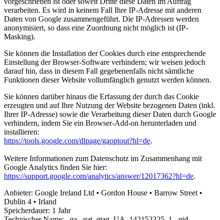
vorgeschrieben ist oder soweit Dritte diese Daten im Auftrag
verarbeiten. Es wird in keinem Fall Ihre IP-Adresse mit anderen
Daten von Google zusammengeführt. Die IP-Adressen werden
anonymisiert, so dass eine Zuordnung nicht möglich ist (IP-
Masking).
Sie können die Installation der Cookies durch eine entsprechende
Einstellung der Browser-Software verhindern; wir weisen jedoch
darauf hin, dass in diesem Fall gegebenenfalls nicht sämtliche
Funktionen dieser Website vollumfänglich genutzt werden können.
Sie können darüber hinaus die Erfassung der durch das Cookie
erzeugten und auf Ihre Nutzung der Website bezogenen Daten (inkl.
Ihrer IP-Adresse) sowie die Verarbeitung dieser Daten durch Google
verhindern, indem Sie ein Browser-Add-on herunterladen und
installieren:
https://tools.google.com/dlpage/gaoptout?hl=de
.
Weitere Informationen zum Datenschutz im Zusammenhang mit
Google Analytics finden Sie hier:
https://support.google.com/analytics/answer/12017362?hl=de
.
Anbieter:
Google Ireland Ltd • Gordon House • Barrow Street •
Dublin 4 • Irland
Speicherdauer:
1 Jahr
Technischer Name:
_ga,_gat_gtag_UA_142153325_1,_gid