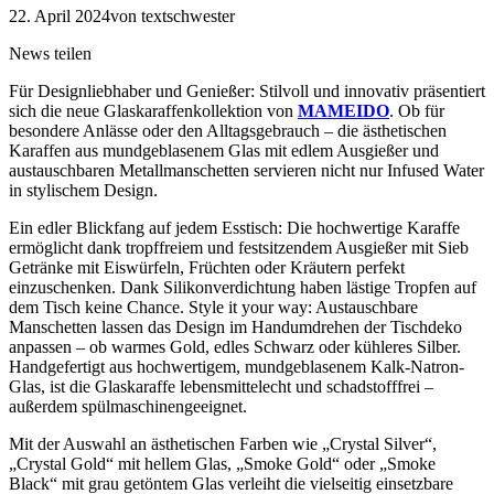
22. April 2024
von textschwester
News teilen
Für Designliebhaber und Genießer: Stilvoll und innovativ präsentiert
sich die neue Glaskaraffenkollektion von
MAMEIDO
. Ob für
besondere Anlässe oder den Alltagsgebrauch – die ästhetischen
Karaffen aus mundgeblasenem Glas mit edlem Ausgießer und
austauschbaren Metallmanschetten servieren nicht nur Infused Water
in stylischem Design.
Ein edler Blickfang auf jedem Esstisch: Die hochwertige Karaffe
ermöglicht dank tropffreiem und festsitzendem Ausgießer mit Sieb
Getränke mit Eiswürfeln, Früchten oder Kräutern perfekt
einzuschenken. Dank Silikonverdichtung haben lästige Tropfen auf
dem Tisch keine Chance. Style it your way: Austauschbare
Manschetten lassen das Design im Handumdrehen der Tischdeko
anpassen – ob warmes Gold, edles Schwarz oder kühleres Silber.
Handgefertigt aus hochwertigem, mundgeblasenem Kalk-Natron-
Glas, ist die Glaskaraffe lebensmittelecht und schadstofffrei –
außerdem spülmaschinengeeignet.
Mit der Auswahl an ästhetischen Farben wie „Crystal Silver“,
„Crystal Gold“ mit hellem Glas, „Smoke Gold“ oder „Smoke
Black“ mit grau getöntem Glas verleiht die vielseitig einsetzbare