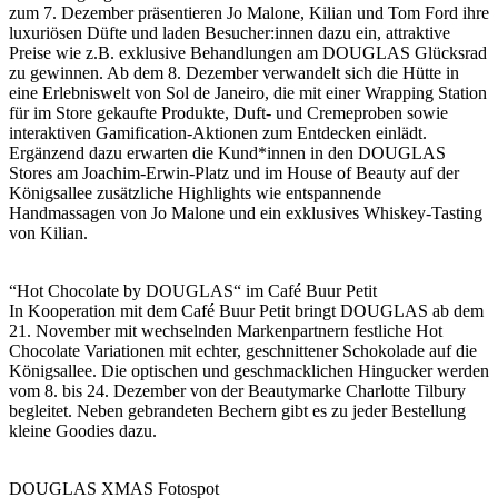
zum 7. Dezember präsentieren Jo Malone, Kilian und Tom Ford ihre
luxuriösen Düfte und laden Besucher:innen dazu ein, attraktive
Preise wie z.B. exklusive Behandlungen am DOUGLAS Glücksrad
zu gewinnen. Ab dem 8. Dezember verwandelt sich die Hütte in
eine Erlebniswelt von Sol de Janeiro, die mit einer Wrapping Station
für im Store gekaufte Produkte, Duft- und Cremeproben sowie
interaktiven Gamification-Aktionen zum Entdecken einlädt.
Ergänzend dazu erwarten die Kund*innen in den DOUGLAS
Stores am Joachim-Erwin-Platz und im House of Beauty auf der
Königsallee zusätzliche Highlights wie entspannende
Handmassagen von Jo Malone und ein exklusives Whiskey-Tasting
von Kilian.
“Hot Chocolate by DOUGLAS“ im Café Buur Petit
In Kooperation mit dem Café Buur Petit bringt DOUGLAS ab dem
21. November mit wechselnden Markenpartnern festliche Hot
Chocolate Variationen mit echter, geschnittener Schokolade auf die
Königsallee. Die optischen und geschmacklichen Hingucker werden
vom 8. bis 24. Dezember von der Beautymarke Charlotte Tilbury
begleitet. Neben gebrandeten Bechern gibt es zu jeder Bestellung
kleine Goodies dazu.
DOUGLAS XMAS Fotospot