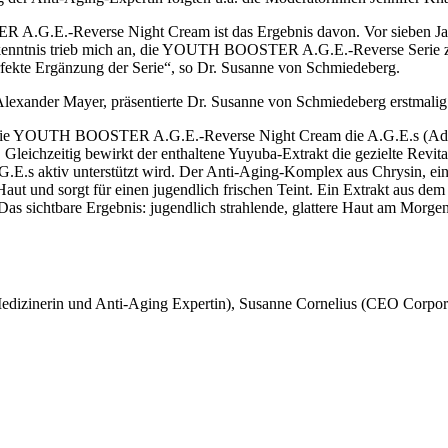
G.E.-Reverse Night Cream ist das Ergebnis davon. Vor sieben Jahren
 Erkenntnis trieb mich an, die YOUTH BOOSTER A.G.E.-Reverse Serie 
kte Ergänzung der Serie“, so Dr. Susanne von Schmiedeberg.
exander Mayer, präsentierte Dr. Susanne von Schmiedeberg erstmalig 
rt die YOUTH BOOSTER A.G.E.-Reverse Night Cream die A.G.E.s (Advan
 Gleichzeitig bewirkt der enthaltene Yuyuba-Extrakt die gezielte Revit
A.G.E.s aktiv unterstützt wird. Der Anti-Aging-Komplex aus Chrysin, 
t und sorgt für einen jugendlich frischen Teint. Ein Extrakt aus dem G
Das sichtbare Ergebnis: jugendlich strahlende, glattere Haut am Morgen
Medizinerin und Anti-Aging Expertin), Susanne Cornelius (CEO Corp