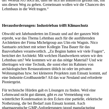
der Weleda AG hoch an, dass sie sich als Bauherrin getraut hat, mit
uns diesen Weg zu gehen. Gemeinsam wollen wir die Chancen des
Lehmbaus in die Welt tragen.“
Herausforderungen: Industriebau trifft Klimaschutz
Obwohl seit Jahrhunderten im Einsatz und auf der ganzen Welt
erprobt, war das Thema Lehmbau auch für die ausführenden
Architekten der Firma Michelgroup aus Ulm ein Wagnis. Nico
Santuario zeichnet mit seiner Kollegin Tina Bauer für das
Bauvorhaben verantwortlich. „Zu Beginn hatten wir viele Fragen“,
berichtet der Architekt: Mit welchen Handwerkern setzen wir den
Lehmbau um? Wie kommen wir an das nötige Material? Und wie
übertragen wir eine Technik, die sonst eher im Rahmen von
archäologischen Restaurationen üblich ist oder im privaten
Wohnungsbau bzw. bei kleineren Projekten zum Einsatz kommt, auf
eine Industrie-Großbaustelle? All das war Neuland und erforderte
Pioniergeist.
Für technische Hürden galt es Lösungen zu finden. Weil eine
Lehmwand nicht gut dämmt, gibt es zur Vermeidung von
winterlicher Kondensation in den Ecken eine partielle, elektrische
Notheizung, die bei Bedarf zum Einsatz kommt. Auch
pharmazeutische GMP-Anforderungen (good manufacturing