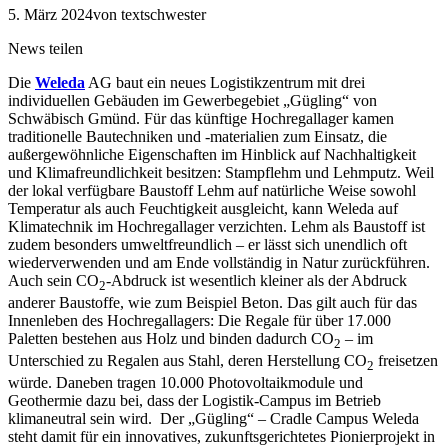
5. März 2024
von textschwester
News teilen
Die
Weleda
AG baut ein neues Logistikzentrum mit drei
individuellen Gebäuden im Gewerbegebiet „Gügling“ von
Schwäbisch Gmünd. Für das künftige Hochregallager kamen
traditionelle Bautechniken und -materialien zum Einsatz, die
außergewöhnliche Eigenschaften im Hinblick auf Nachhaltigkeit
und Klimafreundlichkeit besitzen: Stampflehm und Lehmputz. Weil
der lokal verfügbare Baustoff Lehm auf natürliche Weise sowohl
Temperatur als auch Feuchtigkeit ausgleicht, kann Weleda auf
Klimatechnik im Hochregallager verzichten. Lehm als Baustoff ist
zudem besonders umweltfreundlich – er lässt sich unendlich oft
wiederverwenden und am Ende vollständig in Natur zurückführen.
Auch sein CO
-Abdruck ist wesentlich kleiner als der Abdruck
2
anderer Baustoffe, wie zum Beispiel Beton. Das gilt auch für das
Innenleben des Hochregallagers: Die Regale für über 17.000
Paletten bestehen aus Holz und binden dadurch CO
– im
2
Unterschied zu Regalen aus Stahl, deren Herstellung CO
freisetzen
2
würde. Daneben tragen 10.000 Photovoltaikmodule und
Geothermie dazu bei, dass der Logistik-Campus im Betrieb
klimaneutral sein wird. Der „Gügling“ – Cradle Campus Weleda
steht damit für ein innovatives, zukunftsgerichtetes Pionierprojekt in