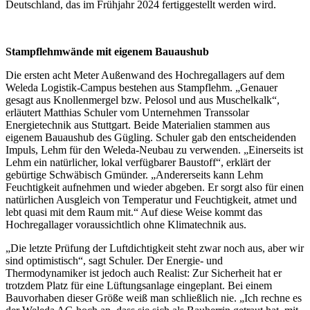
Deutschland, das im Frühjahr 2024 fertiggestellt werden wird.
Stampflehmwände mit eigenem Bauaushub
Die ersten acht Meter Außenwand des Hochregallagers auf dem
Weleda Logistik-Campus bestehen aus Stampflehm. „Genauer
gesagt aus Knollenmergel bzw. Pelosol und aus Muschelkalk“,
erläutert Matthias Schuler vom Unternehmen Transsolar
Energietechnik aus Stuttgart. Beide Materialien stammen aus
eigenem Bauaushub des Gügling. Schuler gab den entscheidenden
Impuls, Lehm für den Weleda-Neubau zu verwenden. „Einerseits ist
Lehm ein natürlicher, lokal verfügbarer Baustoff“, erklärt der
gebürtige Schwäbisch Gmünder. „Andererseits kann Lehm
Feuchtigkeit aufnehmen und wieder abgeben. Er sorgt also für einen
natürlichen Ausgleich von Temperatur und Feuchtigkeit, atmet und
lebt quasi mit dem Raum mit.“ Auf diese Weise kommt das
Hochregallager voraussichtlich ohne Klimatechnik aus.
„Die letzte Prüfung der Luftdichtigkeit steht zwar noch aus, aber wir
sind optimistisch“, sagt Schuler. Der Energie- und
Thermodynamiker ist jedoch auch Realist: Zur Sicherheit hat er
trotzdem Platz für eine Lüftungsanlage eingeplant. Bei einem
Bauvorhaben dieser Größe weiß man schließlich nie. „Ich rechne es