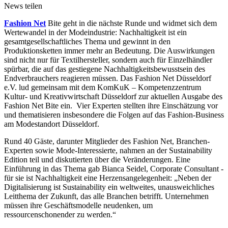
News teilen
Fashion Net
Bite geht in die nächste Runde und widmet sich dem
Wertewandel in der Modeindustrie: Nachhaltigkeit ist ein
gesamtgesellschaftliches Thema und gewinnt in den
Produktionsketten immer mehr an Bedeutung. Die Auswirkungen
sind nicht nur für Textilhersteller, sondern auch für Einzelhändler
spürbar, die auf das gestiegene Nachhaltigkeitsbewusstsein des
Endverbrauchers reagieren müssen. Das Fashion Net Düsseldorf
e.V. lud gemeinsam mit dem KomKuK – Kompetenzzentrum
Kultur- und Kreativwirtschaft Düsseldorf zur aktuellen Ausgabe des
Fashion Net Bite ein. Vier Experten stellten ihre Einschätzung vor
und thematisieren insbesondere die Folgen auf das Fashion-Business
am Modestandort Düsseldorf.
Rund 40 Gäste, darunter Mitglieder des Fashion Net, Branchen-
Experten sowie Mode-Interessierte, nahmen an der Sustainability
Edition teil und diskutierten über die Veränderungen. Eine
Einführung in das Thema gab Bianca Seidel, Corporate Consultant -
für sie ist Nachhaltigkeit eine Herzensangelegenheit: „Neben der
Digitalisierung ist Sustainability ein weltweites, unausweichliches
Leitthema der Zukunft, das alle Branchen betrifft. Unternehmen
müssen ihre Geschäftsmodelle neudenken, um
ressourcenschonender zu werden.“