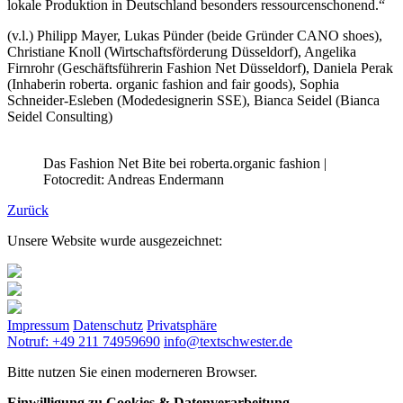
lokale Produktion in Deutschland besonders ressourcenschonend.“
(v.l.) Philipp Mayer, Lukas Pünder (beide Gründer CANO shoes),
Christiane Knoll (Wirtschaftsförderung Düsseldorf), Angelika
Firnrohr (Geschäftsführerin Fashion Net Düsseldorf), Daniela Perak
(Inhaberin roberta. organic fashion and fair goods), Sophia
Schneider-Esleben (Modedesignerin SSE), Bianca Seidel (Bianca
Seidel Consulting)
Das Fashion Net Bite bei roberta.organic fashion |
Fotocredit: Andreas Endermann
Zurück
Unsere Website wurde ausgezeichnet:
Impressum
Datenschutz
Privatsphäre
Notruf: +49 211 74959690
info@textschwester.de
Bitte nutzen Sie einen moderneren Browser.
Einwilligung zu Cookies & Datenverarbeitung