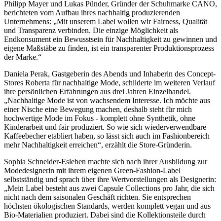
Philipp Mayer und Lukas Pünder, Gründer der Schuhmarke CANO,
berichteten vom Aufbau ihres nachhaltig produzierenden
Unternehmens: „Mit unserem Label wollen wir Fairness, Qualität
und Transparenz verbinden. Die einzige Möglichkeit als
Endkonsument ein Bewusstsein für Nachhaltigkeit zu gewinnen und
eigene Maßstäbe zu finden, ist ein transparenter Produktionsprozess
der Marke.“
Daniela Perak, Gastgeberin des Abends und Inhaberin des Concept-
Stores Roberta für nachhaltige Mode, schilderte im weiteren Verlauf
ihre persönlichen Erfahrungen aus drei Jahren Einzelhandel.
„Nachhaltige Mode ist von wachsendem Interesse. Ich möchte aus
einer Nische eine Bewegung machen, deshalb steht für mich
hochwertige Mode im Fokus - komplett ohne Synthetik, ohne
Kinderarbeit und fair produziert. So wie sich wiederverwendbare
Kaffeebecher etabliert haben, so lässt sich auch im Fashionbereich
mehr Nachhaltigkeit erreichen“, erzählt die Store-Gründerin.
Sophia Schneider-Esleben machte sich nach ihrer Ausbildung zur
Modedesignerin mit ihrem eigenen Green-Fashion-Label
selbstständig und sprach über ihre Wertvorstellungen als Designerin:
„Mein Label besteht aus zwei Capsule Collections pro Jahr, die sich
nicht nach dem saisonalen Geschäft richten. Sie entsprechen
höchsten ökologischen Standards, werden komplett vegan und aus
Bio-Materialien produziert. Dabei sind die Kollektionsteile durch