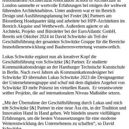
renommierten Architectural Association School of Architecture in
London sammelte er wertvolle Erfahrungen bei einigen der weltweit
führenden Architekturbüros. Unter anderem war er im Bereich
Design und Ausführungsplanung bei Foster [&] Partners am
Bloomberg Headquarter tätig und arbeitete bei HPP-Architekten im
Bereich Akquise und Wettbewerb. Außerdem agierte er als
Architekt, Projekt- und Büroleiter bei der EuroAtlantic GmbH.
Bereits seit Oktober 2024 ist David Schwitzke als Teil der
Geschäftsführung der gesamten Schwitzke Gruppe für die Bereiche
Immobilienentwicklung und Bauherrenvertretung verantwortlich.
Lukas Schwitzke ergänzt nun als kreativer Kopf die
Geschäftsführung von Schwitzke [&] Partner. Er studierte
Kommunikationsdesign an der Hamburger Technische Kunstschule
in Berlin. Nach zwei Jahren als Kommunikationsdesigner bei
Schwitzke ID übernahm Lukas Schwitzke 2023 die Designagentur
der Unternehmensgruppe und schuf mit dem digitalen Angebot von
Schwitzke ID mehr Präsenz im virtuellen Raum. Er verantwortete
seither Projekte, die auf internationalem Niveau Maßstäbe setzen.
„Mit der Übernahme der Geschäftsführung durch Lukas und mich
tritt Schwitzke [&] Partner in eine neue Ära ein, in der Tradition und
Innovation Hand in Hand gehen. Wir bündeln unsere vielfältigen
Erfahrungen, um die besten Voraussetzungen für eine moderne
Weiterentwicklung des Unternehmens zu schaffen“, so David
Schwitzke.