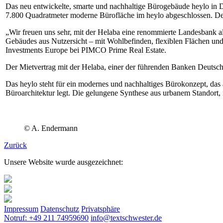
Das neu entwickelte, smarte und nachhaltige Bürogebäude heylo in 
7.800 Quadratmeter moderne Bürofläche im heylo abgeschlossen. Der 
„Wir freuen uns sehr, mit der Helaba eine renommierte Landesbank al
Gebäudes aus Nutzersicht – mit Wohlbefinden, flexiblen Flächen un
Investments Europe bei PIMCO Prime Real Estate.
Der Mietvertrag mit der Helaba, einer der führenden Banken Deutschla
Das heylo steht für ein modernes und nachhaltiges Bürokonzept, das
Büroarchitektur legt. Die gelungene Synthese aus urbanem Standort,
© A. Endermann
Zurück
Unsere Website wurde ausgezeichnet:
Impressum
Datenschutz
Privatsphäre
Notruf: +49 211 74959690
info@textschwester.de