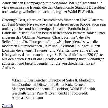
Zanderfilet an Champagnerkraut verwöhnt. Wir sind gespannt auf
viele gemeinsame Events, die den Gastronomie-Standort Düsseldorf
noch außergewöhnlicher machen“, ergänzt Walid El Sheikh.
Catering’s Best, einer von Deutschlands führenden Hotel-Caterern
auf Fünf-Sterne-Niveau, erweitert mit dieser neuen Kooperation sein
umfangreiches und hochwertiges Location-Portfolio in der
Landeshauptstadt. Zu den bereits bestehenden Partnern zählen unter
anderem das Oldtimer Museum „Classic Remise“, die alte
Seifenfabrik „Dr. Thompson‘s“, die „Nachtresidenz“ sowie die
modernen Räumlichkeiten „B1“ und „Kerkhoff Lounge“. Hinzu
kommen die eigenen Tagungs- und Veranstaltungsräume an der
Königsallee, darunter auch der große Ballsaal für bis zu 720 Gäste.
Mit den neuen Bars ist das Location-Profil künftig noch vielfältiger
aufgestellt und bietet Lösungen für die verschiedensten Event-
Anlässe.
V.l.n.r.: Oliver Büscher, Director of Sales & Marketing
InterContinental Düsseldorf, Britta Kutz, General
Manager InterContinental Düsseldorf, Walid El Sheikh,
Geschäftsführer Pure X Event GmbH | Fotocredit:
Andreas Endermann
Zurück