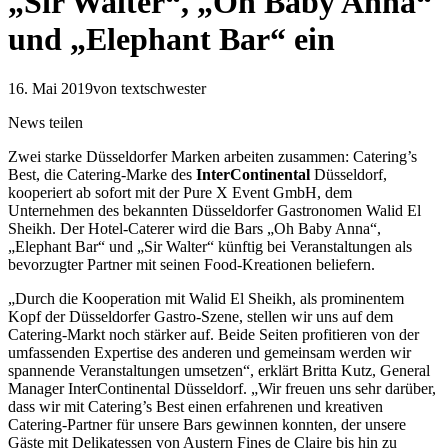
„Sir Walter“, „Oh Baby Anna“
und „Elephant Bar“ ein
16. Mai 2019
von textschwester
News teilen
Zwei starke Düsseldorfer Marken arbeiten zusammen: Catering’s
Best, die Catering-Marke des
InterContinental
Düsseldorf,
kooperiert ab sofort mit der Pure X Event GmbH, dem
Unternehmen des bekannten Düsseldorfer Gastronomen Walid El
Sheikh. Der Hotel-Caterer wird die Bars „Oh Baby Anna“,
„Elephant Bar“ und „Sir Walter“ künftig bei Veranstaltungen als
bevorzugter Partner mit seinen Food-Kreationen beliefern.
„Durch die Kooperation mit Walid El Sheikh, als prominentem
Kopf der Düsseldorfer Gastro-Szene, stellen wir uns auf dem
Catering-Markt noch stärker auf. Beide Seiten profitieren von der
umfassenden Expertise des anderen und gemeinsam werden wir
spannende Veranstaltungen umsetzen“, erklärt Britta Kutz, General
Manager InterContinental Düsseldorf. „Wir freuen uns sehr darüber,
dass wir mit Catering’s Best einen erfahrenen und kreativen
Catering-Partner für unsere Bars gewinnen konnten, der unsere
Gäste mit Delikatessen von Austern Fines de Claire bis hin zu