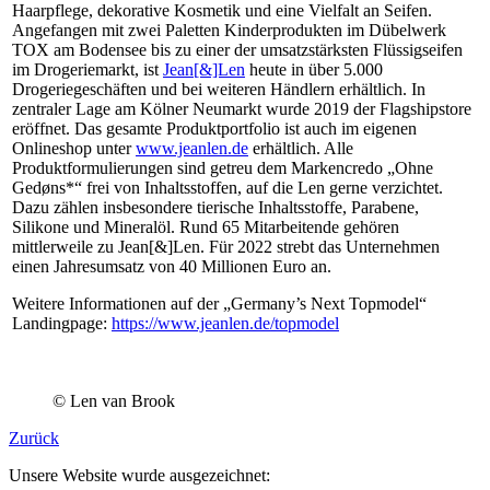
Haarpflege, dekorative Kosmetik und eine Vielfalt an Seifen.
Angefangen mit zwei Paletten Kinderprodukten im Dübelwerk
TOX am Bodensee bis zu einer der umsatzstärksten Flüssigseifen
im Drogeriemarkt, ist
Jean[&]Len
heute in über 5.000
Drogeriegeschäften und bei weiteren Händlern erhältlich. In
zentraler Lage am Kölner Neumarkt wurde 2019 der Flagshipstore
eröffnet. Das gesamte Produktportfolio ist auch im eigenen
Onlineshop unter
www.jeanlen.de
erhältlich. Alle
Produktformulierungen sind getreu dem Markencredo „Ohne
Gedøns*“ frei von Inhaltsstoffen, auf die Len gerne verzichtet.
Dazu zählen insbesondere tierische Inhaltsstoffe, Parabene,
Silikone und Mineralöl. Rund 65 Mitarbeitende gehören
mittlerweile zu Jean[&]Len. Für 2022 strebt das Unternehmen
einen Jahresumsatz von 40 Millionen Euro an.
Weitere Informationen auf der „Germany’s Next Topmodel“
Landingpage:
https://www.jeanlen.de/topmodel
© Len van Brook
Zurück
Unsere Website wurde ausgezeichnet: