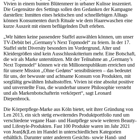
Vivien in einem bunten Blütenmeer in urbaner Kulisse inszeniert.
Die Gegensätze des Settings sollen den Gedanken der Kampagne
darstellen: Inmitten eines hektischen und schnelllebigen Alltags
können Konsumenten durch Rituale wie dem Haarewaschen eine
kurze Auszeit mit einem beflügelnden Duft erleben.
„Wir hätten keine passendere Staffel auswählen können, um unser
TV-Debüt bei „Germany’s Next Topmodel“ zu feiern. In der 17.
Staffel steht Diversity besonders im Vordergrund, Alter und
Kleidergrößen sind kein Ausschlusskriterium mehr. Eine Botschaft,
die wir als Marke unterstützen. Mit der Teilnahme an „Germany’s
Next Topmodel“ können wir ein Millionenpublikum erreichen und
für unsere Mission „Ohne Gedøns“ sensibilisieren – das bedeutet
für uns, der bewusste und achtsame Konsum von Produkten, mit
sorgfältig gewählten Inhaltsstoffen. Vivien ist eine absolut positive
und unverstellte Frau, die wunderbar unsere Philosophie versteht
und als Markenbotschafterin verkörpert“, sagt Leonard
Diepenbrock.
Die Körperpflege-Marke aus Köln bietet, seit ihrer Gründung von
Len 2013, ein sich stetig erweiterndes Produktportfolio rund um
verschiedene vegane Haar- und Hautpflege sowie weiteren Beauty-
und Lifestyle-Produkten. Fast 100 Produkte waren im Jahr 2021
von Jean[&]Len im Handel in unterschiedlichen Kategorien
erhältlich. Darunter unter anderem Gesichts- sowie Hand- und