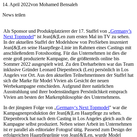
14. April 2022
von Mohamed Bensaleh
News teilen
Als Sponsor und Produktplatzierer der 17. Staffel von „
Germany’s
Next Topmodel
“ ist Jean[&]Len zum ersten Mal im TV zu sehen.
In der aktuellen Staffel der Modelshow von ProSieben inszeniert
Jean[&]Len seine Haarpflege-Linie im Rahmen eines Castings mit
anschließendem Fotoshooting. Für das Unternehmen ist dies die
erste groß produzierte Kampagne, die größtenteils online bis
Sommer 2022 ausgespielt wird. Zu den Dreharbeiten war das Team
inklusive Gründer Leonard Diepenbrock (Len) persönlich in Los
Angeles vor Ort. Aus den aktuellen Teilnehmerinnen der Staffel hat
sich die Marke für Model Vivien als Gesicht der neuen
Werbekampagne entschieden. Aufgrund ihrer natürlichen
Ausstrahlung und ihrer bodenständigen Persönlichkeit entsprach
Vivien am besten der Markenphilosophie des Unternehmens.
In der jüngsten Folge von „
Germany‘s Next Topmodel
" war die
Kampagnenproduktion der Jean[&]Len Haarpflege zu sehen.
Diepenbrock hat nach dem Casting in Los Angeles gleich auch die
Kampagne selbst produziert. Neben seiner Arbeit im Unternehmen
ist er parallel als editorialer Fotograf tätig. Passend zum Design der
erfolgreichen Haarpflegelinie von Jean[&]Len, wurde Model