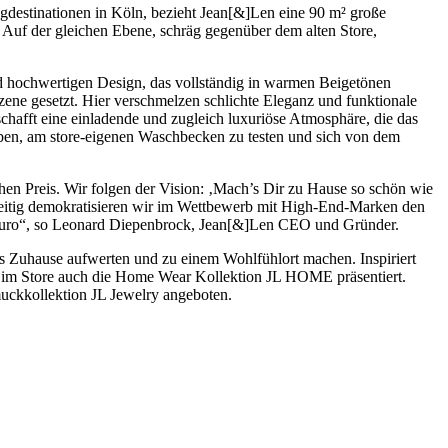
ngdestinationen in Köln, bezieht Jean[&]Len eine 90 m² große
. Auf der gleichen Ebene, schräg gegenüber dem alten Store,
nd hochwertigen Design, das vollständig in warmen Beigetönen
zene gesetzt. Hier verschmelzen schlichte Eleganz und funktionale
hafft eine einladende und zugleich luxuriöse Atmosphäre, die das
ben, am store-eigenen Waschbecken zu testen und sich von dem
en Preis. Wir folgen der Vision: ‚Mach’s Dir zu Hause so schön wie
chzeitig demokratisieren wir im Wettbewerb mit High-End-Marken den
er Euro“, so Leonard Diepenbrock, Jean[&]Len CEO und Gründer.
des Zuhause aufwerten und zu einem Wohlfühlort machen. Inspiriert
rd im Store auch die Home Wear Kollektion JL HOME präsentiert.
uckkollektion JL Jewelry angeboten.