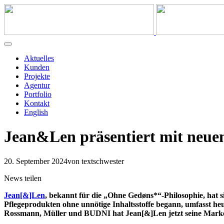
Aktuelles
Kunden
Projekte
Agentur
Portfolio
Kontakt
English
Jean&Len präsentiert mit neue
20. September 2024
von textschwester
News teilen
Jean[&]Len
, bekannt für die „Ohne Gedøns*“-Philosophie, hat s
Pflegeprodukten ohne unnötige Inhaltsstoffe begann, umfasst heut
Rossmann, Müller und BUDNI hat Jean[&]Len jetzt seine Markenid