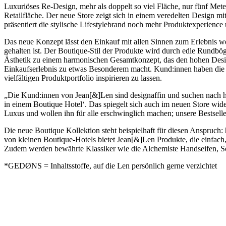
Luxuriöses Re-Design, mehr als doppelt so viel Fläche, nur fünf Mete
Retailfläche. Der neue Store zeigt sich in einem veredelten Design m
präsentiert die stylische Lifestylebrand noch mehr Produktexperience 
Das neue Konzept lässt den Einkauf mit allen Sinnen zum Erlebnis w
gehalten ist. Der Boutique-Stil der Produkte wird durch edle Rundbö
Ästhetik zu einem harmonischen Gesamtkonzept, das den hohen Design
Einkaufserlebnis zu etwas Besonderem macht. Kund:innen haben die 
vielfältigen Produktportfolio inspirieren zu lassen.
„Die Kund:innen von Jean[&]Len sind designaffin und suchen nach ho
in einem Boutique Hotel‘. Das spiegelt sich auch im neuen Store wide
Luxus und wollen ihn für alle erschwinglich machen; unsere Bestsell
Die neue Boutique Kollektion steht beispielhaft für diesen Anspruch
von kleinen Boutique-Hotels bietet Jean[&]Len Produkte, die einfac
Zudem werden bewährte Klassiker wie die Alchemiste Handseifen, S
*GEDØNS = Inhaltsstoffe, auf die Len persönlich gerne verzichtet