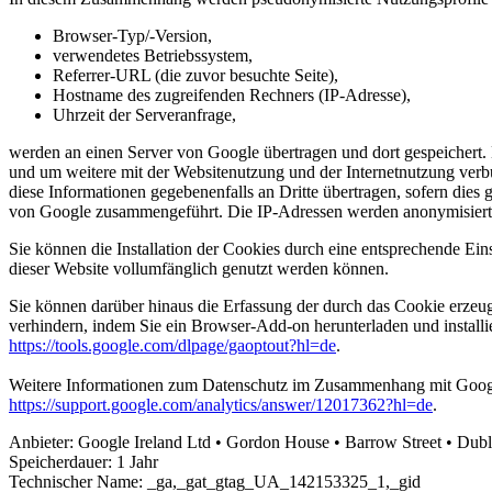
Browser-Typ/-Version,
verwendetes Betriebssystem,
Referrer-URL (die zuvor besuchte Seite),
Hostname des zugreifenden Rechners (IP-Adresse),
Uhrzeit der Serveranfrage,
werden an einen Server von Google übertragen und dort gespeichert
und um weitere mit der Websitenutzung und der Internetnutzung verb
diese Informationen gegebenenfalls an Dritte übertragen, sofern dies 
von Google zusammengeführt. Die IP-Adressen werden anonymisiert, 
Sie können die Installation der Cookies durch eine entsprechende Ein
dieser Website vollumfänglich genutzt werden können.
Sie können darüber hinaus die Erfassung der durch das Cookie erzeug
verhindern, indem Sie ein Browser-Add-on herunterladen und installi
https://tools.google.com/dlpage/gaoptout?hl=de
.
Weitere Informationen zum Datenschutz im Zusammenhang mit Google
https://support.google.com/analytics/answer/12017362?hl=de
.
Anbieter:
Google Ireland Ltd • Gordon House • Barrow Street • Dubli
Speicherdauer:
1 Jahr
Technischer Name:
_ga,_gat_gtag_UA_142153325_1,_gid