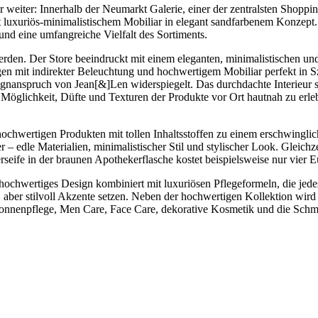
r weiter: Innerhalb der Neumarkt Galerie, einer der zentralsten Shoppi
it luxuriös-minimalistischem Mobiliar in elegant sandfarbenem Konzept
und eine umfangreiche Vielfalt des Sortiments.
erden. Der Store beeindruckt mit einem eleganten, minimalistischen u
gen mit indirekter Beleuchtung und hochwertigem Mobiliar perfekt in S
anspruch von Jean[&]Len widerspiegelt. Das durchdachte Interieur sc
Möglichkeit, Düfte und Texturen der Produkte vor Ort hautnah zu erle
chwertigen Produkten mit tollen Inhaltsstoffen zu einem erschwinglich
r – edle Materialien, minimalistischer Stil und stylischer Look. Glei
erseife in der braunen Apothekerflasche kostet beispielsweise nur vi
: hochwertiges Design kombiniert mit luxuriösen Pflegeformeln, die je
h, aber stilvoll Akzente setzen. Neben der hochwertigen Kollektion wi
onnenpflege, Men Care, Face Care, dekorative Kosmetik und die Schm