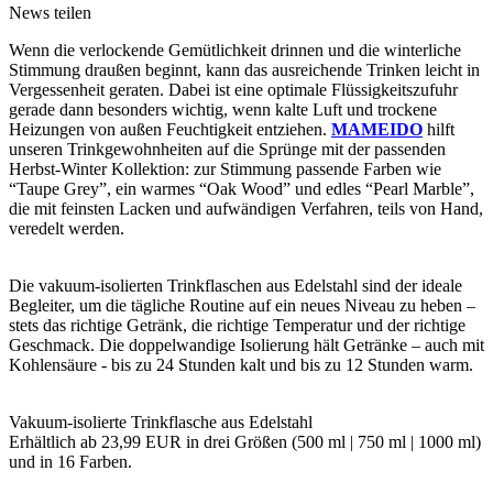
News teilen
Wenn die verlockende Gemütlichkeit drinnen und die winterliche
Stimmung draußen beginnt, kann das ausreichende Trinken leicht in
Vergessenheit geraten. Dabei ist eine optimale Flüssigkeitszufuhr
gerade dann besonders wichtig, wenn kalte Luft und trockene
Heizungen von außen Feuchtigkeit entziehen.
MAMEIDO
hilft
unseren Trinkgewohnheiten auf die Sprünge mit der passenden
Herbst-Winter Kollektion: zur Stimmung passende Farben wie
“Taupe Grey”, ein warmes “Oak Wood” und edles “Pearl Marble”,
die mit feinsten Lacken und aufwändigen Verfahren, teils von Hand,
veredelt werden.
Die vakuum-isolierten Trinkflaschen aus Edelstahl sind der ideale
Begleiter, um die tägliche Routine auf ein neues Niveau zu heben –
stets das richtige Getränk, die richtige Temperatur und der richtige
Geschmack. Die doppelwandige Isolierung hält Getränke – auch mit
Kohlensäure - bis zu 24 Stunden kalt und bis zu 12 Stunden warm.
Vakuum-isolierte Trinkflasche aus Edelstahl
Erhältlich ab 23,99 EUR in drei Größen (500 ml | 750 ml | 1000 ml)
und in 16 Farben.