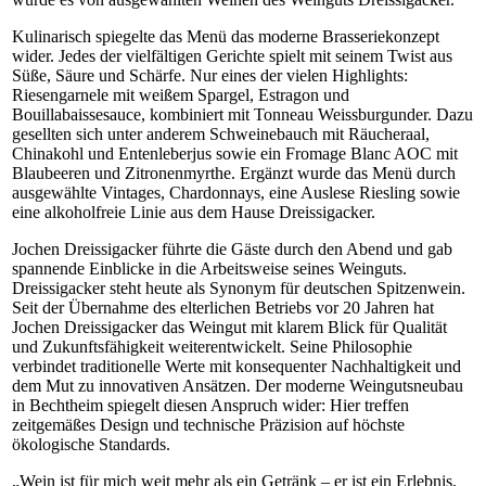
Kulinarisch spiegelte das Menü das moderne Brasseriekonzept
wider. Jedes der vielfältigen Gerichte spielt mit seinem Twist aus
Süße, Säure und Schärfe. Nur eines der vielen Highlights:
Riesengarnele mit weißem Spargel, Estragon und
Bouillabaissesauce, kombiniert mit Tonneau Weissburgunder. Dazu
gesellten sich unter anderem Schweinebauch mit Räucheraal,
Chinakohl und Entenleberjus sowie ein Fromage Blanc AOC mit
Blaubeeren und Zitronenmyrthe. Ergänzt wurde das Menü durch
ausgewählte Vintages, Chardonnays, eine Auslese Riesling sowie
eine alkoholfreie Linie aus dem Hause Dreissigacker.
Jochen Dreissigacker führte die Gäste durch den Abend und gab
spannende Einblicke in die Arbeitsweise seines Weinguts.
Dreissigacker steht heute als Synonym für deutschen Spitzenwein.
Seit der Übernahme des elterlichen Betriebs vor 20 Jahren hat
Jochen Dreissigacker das Weingut mit klarem Blick für Qualität
und Zukunftsfähigkeit weiterentwickelt. Seine Philosophie
verbindet traditionelle Werte mit konsequenter Nachhaltigkeit und
dem Mut zu innovativen Ansätzen. Der moderne Weingutsneubau
in Bechtheim spiegelt diesen Anspruch wider: Hier treffen
zeitgemäßes Design und technische Präzision auf höchste
ökologische Standards.
„Wein ist für mich weit mehr als ein Getränk – er ist ein Erlebnis,