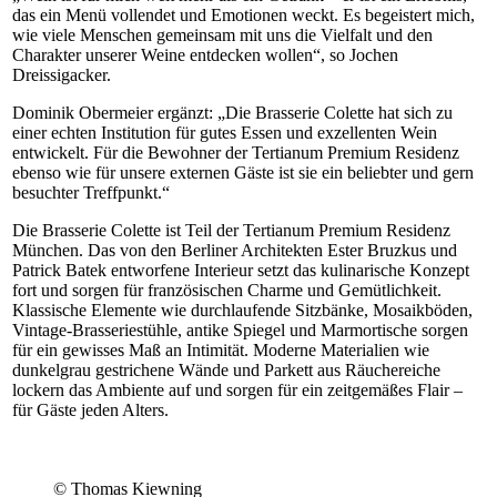
das ein Menü vollendet und Emotionen weckt. Es begeistert mich,
wie viele Menschen gemeinsam mit uns die Vielfalt und den
Charakter unserer Weine entdecken wollen“, so Jochen
Dreissigacker.
Dominik Obermeier ergänzt: „Die Brasserie Colette hat sich zu
einer echten Institution für gutes Essen und exzellenten Wein
entwickelt. Für die Bewohner der Tertianum Premium Residenz
ebenso wie für unsere externen Gäste ist sie ein beliebter und gern
besuchter Treffpunkt.“
Die Brasserie Colette ist Teil der Tertianum Premium Residenz
München. Das von den Berliner Architekten Ester Bruzkus und
Patrick Batek entworfene Interieur setzt das kulinarische Konzept
fort und sorgen für französischen Charme und Gemütlichkeit.
Klassische Elemente wie durchlaufende Sitzbänke, Mosaikböden,
Vintage-Brasseriestühle, antike Spiegel und Marmortische sorgen
für ein gewisses Maß an Intimität. Moderne Materialien wie
dunkelgrau gestrichene Wände und Parkett aus Räuchereiche
lockern das Ambiente auf und sorgen für ein zeitgemäßes Flair –
für Gäste jeden Alters.
© Thomas Kiewning