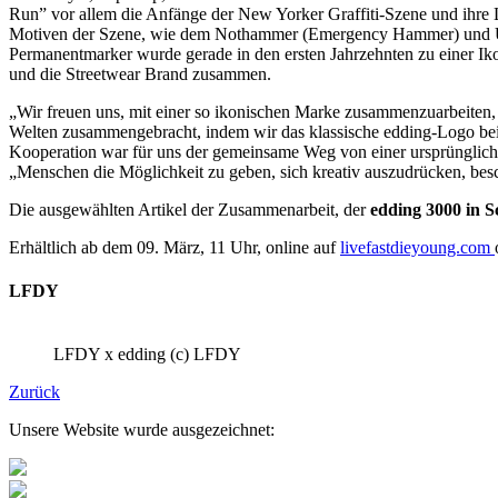
Run” vor allem die Anfänge der New Yorker Graffiti-Szene und ihre L
Motiven der Szene, wie dem Nothammer (Emergency Hammer) und Übe
Permanentmarker wurde gerade in den ersten Jahrzehnten zu einer Ik
und die Streetwear Brand zusammen.
„Wir freuen uns, mit einer so ikonischen Marke zusammenzuarbeiten, d
Welten zusammengebracht, indem wir das klassische edding-Logo bei
Kooperation war für uns der gemeinsame Weg von einer ursprünglich a
„Menschen die Möglichkeit zu geben, sich kreativ auszudrücken, bes
Die ausgewählten Artikel der Zusammenarbeit, der
edding 3000 in 
Erhältlich ab dem 09. März, 11 Uhr, online auf
livefastdieyoung.com
LFDY
LFDY x edding (c) LFDY
Zurück
Unsere Website wurde ausgezeichnet: