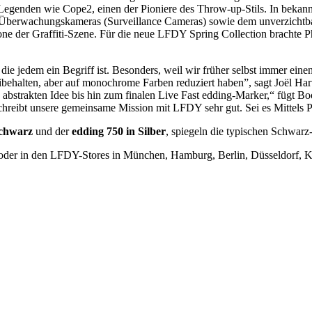
egenden wie Cope2, einen der Pioniere des Throw-up-Stils. In bekannte
rwachungskameras (Surveillance Cameras) sowie dem unverzichtbaren 
one der Graffiti-Szene. Für die neue LFDY Spring Collection brachte 
ie jedem ein Begriff ist. Besonders, weil wir früher selbst immer ein
behalten, aber auf monochrome Farben reduziert haben”, sagt Joël H
bstrakten Idee bis hin zum finalen Live Fast edding-Marker,“ fügt Boo
chreibt unsere gemeinsame Mission mit LFDY sehr gut. Sei es Mittels 
Schwarz
und der
edding 750 in Silber
, spiegeln die typischen Schwa
oder in den LFDY-Stores in München, Hamburg, Berlin, Düsseldorf, 