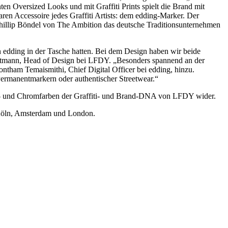
n Oversized Looks und mit Graffiti Prints spielt die Brand mit
Accessoire jedes Graffiti Artists: dem edding-Marker. Der
Phillip Böndel von The Ambition das deutsche Traditionsunternehmen
en edding in der Tasche hatten. Bei dem Design haben wir beide
artmann, Head of Design bei LFDY. „Besonders spannend an der
ntham Temaismithi, Chief Digital Officer bei edding, hinzu.
Permanentmarkern oder authentischer Streetwear.“
rz- und Chromfarben der Graffiti- und Brand-DNA von LFDY wider.
Köln, Amsterdam und London.