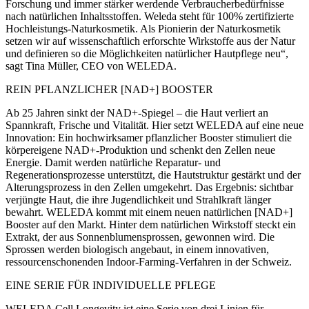
Forschung und immer stärker werdende Verbraucherbedürfnisse
nach natürlichen Inhaltsstoffen. Weleda steht für 100% zertifizierte
Hochleistungs-Naturkosmetik. Als Pionierin der Naturkosmetik
setzen wir auf wissenschaftlich erforschte Wirkstoffe aus der Natur
und definieren so die Möglichkeiten natürlicher Hautpflege neu“,
sagt Tina Müller, CEO von WELEDA.
REIN PFLANZLICHER [NAD+] BOOSTER
Ab 25 Jahren sinkt der NAD+-Spiegel – die Haut verliert an
Spannkraft, Frische und Vitalität. Hier setzt WELEDA auf eine neue
Innovation: Ein hochwirksamer pflanzlicher Booster stimuliert die
körpereigene NAD+-Produktion und schenkt den Zellen neue
Energie. Damit werden natürliche Reparatur- und
Regenerationsprozesse unterstützt, die Hautstruktur gestärkt und der
Alterungsprozess in den Zellen umgekehrt. Das Ergebnis: sichtbar
verjüngte Haut, die ihre Jugendlichkeit und Strahlkraft länger
bewahrt. WELEDA kommt mit einem neuen natürlichen [NAD+]
Booster auf den Markt. Hinter dem natürlichen Wirkstoff steckt ein
Extrakt, der aus Sonnenblumensprossen, gewonnen wird. Die
Sprossen werden biologisch angebaut, in einem innovativen,
ressourcenschonenden Indoor-Farming-Verfahren in der Schweiz.
EINE SERIE FÜR INDIVIDUELLE PFLEGE
WELEDA Cell Longevity ist eine Serie von drei Linien für