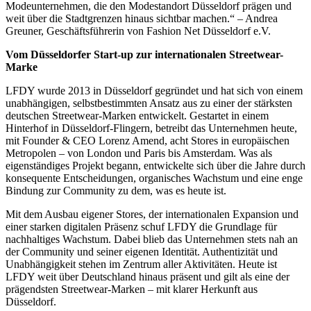
Modeunternehmen, die den Modestandort Düsseldorf prägen und
weit über die Stadtgrenzen hinaus sichtbar machen.“ – Andrea
Greuner, Geschäftsführerin von Fashion Net Düsseldorf e.V.
Vom Düsseldorfer Start-up zur internationalen Streetwear-
Marke
LFDY wurde 2013 in Düsseldorf gegründet und hat sich von einem
unabhängigen, selbstbestimmten Ansatz aus zu einer der stärksten
deutschen Streetwear-Marken entwickelt. Gestartet in einem
Hinterhof in Düsseldorf-Flingern, betreibt das Unternehmen heute,
mit Founder & CEO Lorenz Amend, acht Stores in europäischen
Metropolen – von London und Paris bis Amsterdam. Was als
eigenständiges Projekt begann, entwickelte sich über die Jahre durch
konsequente Entscheidungen, organisches Wachstum und eine enge
Bindung zur Community zu dem, was es heute ist.
Mit dem Ausbau eigener Stores, der internationalen Expansion und
einer starken digitalen Präsenz schuf LFDY die Grundlage für
nachhaltiges Wachstum. Dabei blieb das Unternehmen stets nah an
der Community und seiner eigenen Identität. Authentizität und
Unabhängigkeit stehen im Zentrum aller Aktivitäten. Heute ist
LFDY weit über Deutschland hinaus präsent und gilt als eine der
prägendsten Streetwear-Marken – mit klarer Herkunft aus
Düsseldorf.