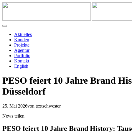
Aktuelles
Kunden
Projekte
Agentur
Portfolio
Kontakt
English
PESO feiert 10 Jahre Brand His
Düsseldorf
25. Mai 2026
von textschwester
News teilen
PESO feiert 10 Jahre Brand History: Tause