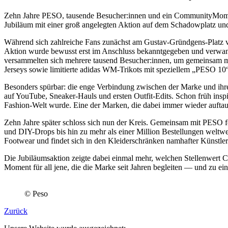
Zehn Jahre PESO, tausende Besucher:innen und ein CommunityMoment
Jubiläum mit einer groß angelegten Aktion auf dem Schadowplatz und
Während sich zahlreiche Fans zunächst am Gustav-Gründgens-Platz ve
Aktion wurde bewusst erst im Anschluss bekanntgegeben und verwa
versammelten sich mehrere tausend Besucher:innen, um gemeinsam mi
Jerseys sowie limitierte adidas WM-Trikots mit speziellem „PESO 10“-
Besonders spürbar: die enge Verbindung zwischen der Marke und ihre
auf YouTube, Sneaker-Hauls und ersten Outfit-Edits. Schon früh inspi
Fashion-Welt wurde. Eine der Marken, die dabei immer wieder auftau
Zehn Jahre später schloss sich nun der Kreis. Gemeinsam mit PESO f
und DIY-Drops bis hin zu mehr als einer Million Bestellungen weltwei
Footwear und findet sich in den Kleiderschränken namhafter Künstler:i
Die Jubiläumsaktion zeigte dabei einmal mehr, welchen Stellenwert
Moment für all jene, die die Marke seit Jahren begleiten — und zu ei
© Peso
Zurück