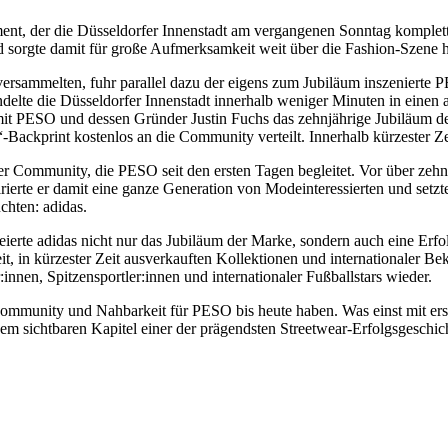
, der die Düsseldorfer Innenstadt am vergangenen Sonntag komplett 
 sorgte damit für große Aufmerksamkeit weit über die Fashion-Szene h
rsammelten, fuhr parallel dazu der eigens zum Jubiläum inszenierte P
ndelte die Düsseldorfer Innenstadt innerhalb weniger Minuten in e
t PESO und dessen Gründer Justin Fuchs das zehnjährige Jubiläum de
Backprint kostenlos an die Community verteilt. Innerhalb kürzester Zei
r Community, die PESO seit den ersten Tagen begleitet. Vor über zehn
rierte er damit eine ganze Generation von Modeinteressierten und setzt
chten: adidas.
eierte adidas nicht nur das Jubiläum der Marke, sondern auch eine Erf
t, in kürzester Zeit ausverkauften Kollektionen und internationaler Be
nnen, Spitzensportler:innen und internationaler Fußballstars wieder.
 Community und Nahbarkeit für PESO bis heute haben. Was einst mit e
nem sichtbaren Kapitel einer der prägendsten Streetwear-Erfolgsgeschic