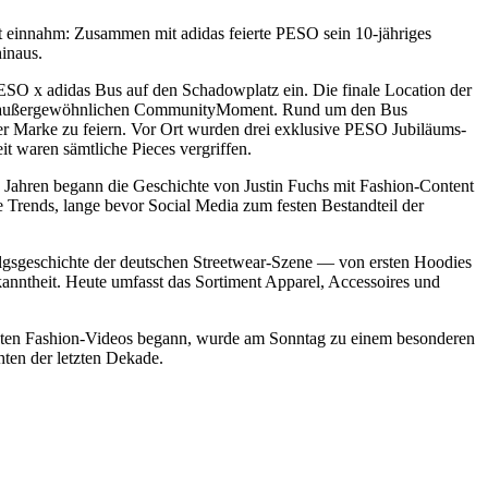
einnahm: Zusammen mit adidas feierte PESO sein 10-jähriges
inaus.
ESO x adidas Bus auf den Schadowplatz ein. Die finale Location der
inen außergewöhnlichen CommunityMoment. Rund um den Bus
r Marke zu feiern. Vor Ort wurden drei exklusive PESO Jubiläums-
t waren sämtliche Pieces vergriffen.
 Jahren begann die Geschichte von Justin Fuchs mit Fashion-Content
e Trends, lange bevor Social Media zum festen Bestandteil der
olgsgeschichte der deutschen Streetwear-Szene — von ersten Hoodies
kanntheit. Heute umfasst das Sortiment Apparel, Accessoires und
rsten Fashion-Videos begann, wurde am Sonntag zu einem besonderen
hten der letzten Dekade.