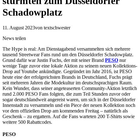
stürmten zum Düsseldorfer
Schadowplatz
11. August 2023
von textschwester
News teilen
The Hype is real: Am Dienstagabend versammelten sich mehrere
tausend Streetwear Fans rund um den Düsseldorfer Schadowplatz.
Grund dafür war Justin Fuchs, der mit seiner Brand
PESO
nur
wenige Tage zuvor eine lokale Aktion zu seinem neuen Kollektions-
Drop auf Youtube ankündigte. Gegründet im Jahr 2016, ist PESO
heute eine der erfolgreichsten Brands in Deutschland, Fuchs prägt
seit mehreren Jahren die Modekultur im deutschsprachigen Raum.
Kein Wunder, dass seiner angeteaserten Community-Aktion letztlich
rund 2.000 PESO Fans folgten, die zum Teil Stunden zuvor oder
sogar deutschlandweit angereist waren, um sich in der Düsseldorfer
Innenstadt zu versammeln und ein Piece der neuen Kollektion noch
vor dem offiziellen Drop am kommenden Freitag – natürlich als
Geschenk – zu ergattern. Auf die Fans warteten 200 T-Shirts sowie
weitere 500 Rabattcodes.
PESO