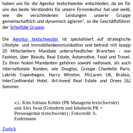
haben uns für die Agentur textschwester entschieden, da sie für
uns das beste Verständnis für unsere Firmenkultur hat und weiß,
wie die verschiedenen Leistungen unserer Gruppe
gemeinschaftlich und dynamisch agieren“, so die Geschäftsführer
der
Schwitzke Gruppe
.
Die
Agentur textschwester
ist spezialisiert auf strategische
Lifestyle- und Immobilienkommunikation und betreut mit knapp
20 Mitarbeitern Mandate unterschiedlicher Branchen – von
Fashion, über Beauty, Real Estate, Automotive, Food und Travel.
Zu ihren festen Mandanten gehören sowohl nationale, als auch
internationale Kunden, wie Douglas, Groupe Chantelle Paris,
Lakrids Copenhagen, Harry Winston, McLaren UK, Brabus,
InterContinental Hotel, Art-Invest Real Estate und Drees [&]
Sommer.
v.l.: Kim Adriana Köhler (PR Managerin textschwester)
und Alex Iwan (Gründerin und Inhaberin PR +
Presseagentur textschwester) | Fotocredit: A.
Endermann
Zurück