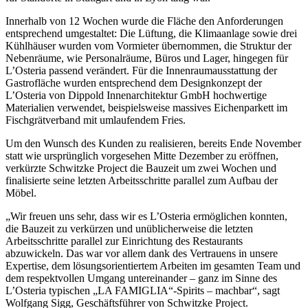
Innerhalb von 12 Wochen wurde die Fläche den Anforderungen
entsprechend umgestaltet: Die Lüftung, die Klimaanlage sowie drei
Kühlhäuser wurden vom Vormieter übernommen, die Struktur der
Nebenräume, wie Personalräume, Büros und Lager, hingegen für
L’Osteria passend verändert. Für die Innenraumausstattung der
Gastrofläche wurden entsprechend dem Designkonzept der
L’Osteria von Dippold Innenarchitektur GmbH hochwertige
Materialien verwendet, beispielsweise massives Eichenparkett im
Fischgrätverband mit umlaufendem Fries.
Um den Wunsch des Kunden zu realisieren, bereits Ende November
statt wie ursprünglich vorgesehen Mitte Dezember zu eröffnen,
verkürzte Schwitzke Project die Bauzeit um zwei Wochen und
finalisierte seine letzten Arbeitsschritte parallel zum Aufbau der
Möbel.
„Wir freuen uns sehr, dass wir es L’Osteria ermöglichen konnten,
die Bauzeit zu verkürzen und unüblicherweise die letzten
Arbeitsschritte parallel zur Einrichtung des Restaurants
abzuwickeln. Das war vor allem dank des Vertrauens in unsere
Expertise, dem lösungsorientiertem Arbeiten im gesamten Team und
dem respektvollen Umgang untereinander – ganz im Sinne des
L’Osteria typischen „LA FAMIGLIA“-Spirits – machbar“, sagt
Wolfgang Sigg, Geschäftsführer von Schwitzke Project.