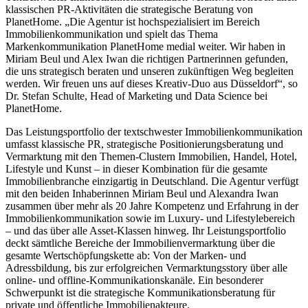
klassischen PR-Aktivitäten die strategische Beratung von
PlanetHome. „Die Agentur ist hochspezialisiert im Bereich
Immobilienkommunikation und spielt das Thema
Markenkommunikation PlanetHome medial weiter. Wir haben in
Miriam Beul und Alex Iwan die richtigen Partnerinnen gefunden,
die uns strategisch beraten und unseren zukünftigen Weg begleiten
werden. Wir freuen uns auf dieses Kreativ-Duo aus Düsseldorf“, so
Dr. Stefan Schulte, Head of Marketing und Data Science bei
PlanetHome.
Das Leistungsportfolio der textschwester Immobilienkommunikation
umfasst klassische PR, strategische Positionierungsberatung und
Vermarktung mit den Themen-Clustern Immobilien, Handel, Hotel,
Lifestyle und Kunst – in dieser Kombination für die gesamte
Immobilienbranche einzigartig in Deutschland. Die Agentur verfügt
mit den beiden Inhaberinnen Miriam Beul und Alexandra Iwan
zusammen über mehr als 20 Jahre Kompetenz und Erfahrung in der
Immobilienkommunikation sowie im Luxury- und Lifestylebereich
– und das über alle Asset-Klassen hinweg. Ihr Leistungsportfolio
deckt sämtliche Bereiche der Immobilienvermarktung über die
gesamte Wertschöpfungskette ab: Von der Marken- und
Adressbildung, bis zur erfolgreichen Vermarktungsstory über alle
online- und offline-Kommunikationskanäle. Ein besonderer
Schwerpunkt ist die strategische Kommunikationsberatung für
private und öffentliche Immobilienakteure.