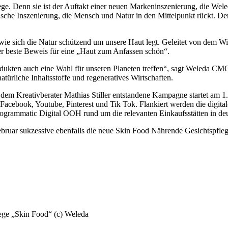
Denn sie ist der Auftakt einer neuen Markeninszenierung, die Weleda
ische Inszenierung, die Mensch und Natur in den Mittelpunkt rückt. D
ie sich die Natur schützend um unsere Haut legt. Geleitet von dem Wis
er beste Beweis für eine „Haut zum Anfassen schön“.
kten auch eine Wahl für unseren Planeten treffen“, sagt Weleda CMO L
atürliche Inhaltsstoffe und regeneratives Wirtschaften.
m Kreativberater Mathias Stiller entstandene Kampagne startet am 1.
, Facebook, Youtube, Pinterest und Tik Tok. Flankiert werden die digi
ogrammatic Digital OOH rund um die relevanten Einkaufsstätten in de
ruar sukzessive ebenfalls die neue Skin Food Nährende Gesichtspfleg
ege „Skin Food“ (c) Weleda