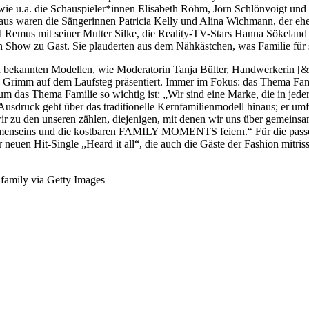
 wie u.a. die Schauspieler*innen Elisabeth Röhm, Jörn Schlönvoigt un
s waren die Sängerinnen Patricia Kelly und Alina Wichmann, der ehem
l Remus mit seiner Mutter Silke, die Reality-TV-Stars Hanna Sökelan
 Show zu Gast. Sie plauderten aus dem Nähkästchen, was Familie für s
von bekannten Modellen, wie Moderatorin Tanja Bülter, Handwerkeri
rimm auf dem Laufsteg präsentiert. Immer im Fokus: das Thema Famili
 das Thema Familie so wichtig ist: „Wir sind eine Marke, die in jeder 
sdruck geht über das traditionelle Kernfamilienmodell hinaus; er umfas
e wir zu den unseren zählen, diejenigen, mit denen wir uns über gemei
menseins und die kostbaren FAMILY MOMENTS feiern.“ Für die passen
neuen Hit-Single „Heard it all“, die auch die Gäste der Fashion mitriss
 family via Getty Images