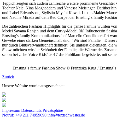
Teppich zeigten sich zudem zahlreiche weitere prominente Gesichter
Tochter Nele, Nina Moghaddam und Vanessa Meisinger. Darüber hinau
und Isabel Edvardsson, Stylistin Miyabi Kawai, Luxus-Makler Marce
und Nadine Mirada auf dem Red Carpet der Ernsting´s family Fashion
Die zahlreichen Fashion-Highlights für die ganze Familie wurden 
Model Sayana Ranjan und dem Curvy-Model [&] Influencerin Saskia G
Ernsting’s family Kommunikationschef Marcello Concilio erklärt warum
Gewebe einer starken Gemeinschaft sind. "Wir sind Familie." Dieser Au
nur durch Blutsverwandtschaft definiert. Sie umfasst diejenigen, di
Show möchten wir die Schönheit der Familie, die Wärme des Zusam
schon bei „The Voice Kids“ 2017 das Publikum begeisterte, mit seiner 
Ernsting`s family Fashion Show © Franziska Krug / Ernsting`s
Zurück
Unsere Website wurde ausgezeichnet:
Impressum
Datenschutz
Privatsphäre
Notruf: +49 211 74959690
info@textschwester.de