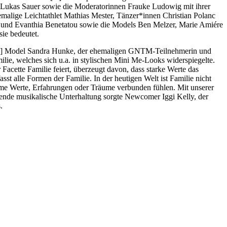
d Lukas Sauer sowie die Moderatorinnen Frauke Ludowig mit ihrer
alige Leichtathlet Mathias Mester, Tänzer*innen Christian Polanc
d und Evanthia Benetatou sowie die Models Ben Melzer, Marie Amiére
ie bedeutet.
n [&] Model Sandra Hunke, der ehemaligen GNTM-Teilnehmerin und
e, welches sich u.a. in stylischen Mini Me-Looks widerspiegelte.
Facette Familie feiert, überzeugt davon, dass starke Werte das
st alle Formen der Familie. In der heutigen Welt ist Familie nicht
nsame Werte, Erfahrungen oder Träume verbunden fühlen. Mit unserer
de musikalische Unterhaltung sorgte Newcomer Iggi Kelly, der
.