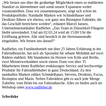
„Wir freuen uns über die großartige Möglichkeit einen so etablierten
Standort zu übernehmen und somit unsere Expansion weiter
voranzutreiben. Dass wir zusammenpassen, zeigt sich schon im
Produktportfolio: Namhafte Marken wie Schindelhauer und
Desiknio führen wir ebenso, wie ganz neu Brompton Falträder, die
das Geschäft bereichern werden“, erläutert Marcel Jansen,
Unternehmensinhaber Radfieber. „Das Team in Düsseldorf-Flingern
bleibt unverändert. Und am 02.03.24 wird ab 15:00 Uhr die
Eröffnung gefeiert. Alle sind herzlich in die Herrmannstraße
eingeladen. Wir freuen uns darauf!“
Radfieber, ein Familienbetrieb mit über 25 Jahren Erfahrung in der
Fahrradbranche, hat sich als Spezialist für urbane Mobilität auf zwei
Rädern etabliert. Mit Standorten im Herzen von Köln und Berlin,
zwei Meisterwerkstätten sowie einem Team von über 35
Mitarbeitern bietet Radfieber erstklassigen Service und hochwertige
Produkte für Fahrradliebhaber in ganz Deutschland. Zu den
namhaften Marken zählen Schindelhauer, Stevens, Desiknio, Focus,
Brompton und Marin. Neben Fahrrädern gibt es auch jede Menge
Zubehör, vom Helm bis zur Fahrradtasche. Alles zu finden auch im
Webshop unter
www.radfieber.de
Schwitzke