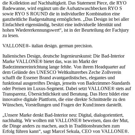
die Kollektion auf Nachhaltigkeit. Das Statement Piece, die RYO
Badewanne, wird ergänzt um die Aufsatzwaschbecken RYO S
sowie RYO S ROUND die in individueller Kombination eine
ganzheitliche Badgestaltung ermöglichen. „Das Design ist bei aller
Einfachheit eigenständig, besitzt eine individuelle Identität und
hohen Wiedererkennungswert“, ist in der Beurteilung der Fachjury
zu lesen.
VALLONE®- italian design. german precision.
Italienisches Design, deutsche Ingenieurskunst: Die Bad-Interior
Marke VALLONE® bietet das, was im Markt der
Badezimmereinrichtung lange fehlte. Von ihrem Headquarter auf
dem Gelände des UNESCO Weltkulturerbes Zeche Zollverein
schafft die Essener Brand avantgardistisches, elegantes und
funktional ausgereiftes Design, jenseits von Badezimmer-Standards
oder Preisen im Luxus-Segment. Dabei setzt VALLONE® stets auf
Transparenz, Übersichtlichkeit und Beratung. Das Herz bildet eine
innovative digitale Plattform, die eine direkte Schnittstelle zu den
Wünschen, Vorstellungen und Fragen der Kund:innen darstellt.
„Unsere Marke denkt Bad-Interior neu: Digital, dialogorientiert,
nachhaltig. Wir wollten mit VALLONE® beweisen, dass der Mut,
die Dinge anders zu machen, auch in Traditionsbranchen zum
Erfolg führen kann“, sagt Marcel Sekula, CEO von VALLONE®.