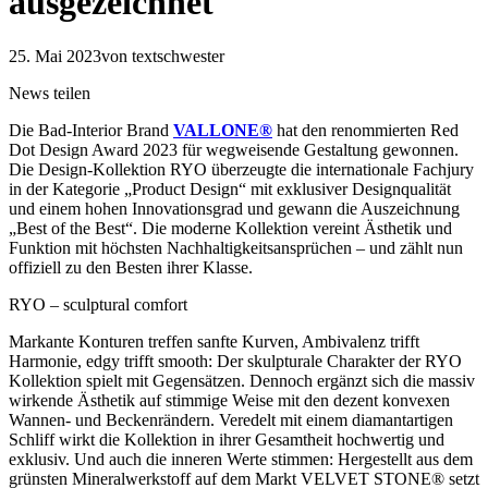
ausgezeichnet
25. Mai 2023
von textschwester
News teilen
Die Bad-Interior Brand
VALLONE®
hat den renommierten Red
Dot Design Award 2023 für wegweisende Gestaltung gewonnen.
Die Design-Kollektion RYO überzeugte die internationale Fachjury
in der Kategorie „Product Design“ mit exklusiver Designqualität
und einem hohen Innovationsgrad und gewann die Auszeichnung
„Best of the Best“. Die moderne Kollektion vereint Ästhetik und
Funktion mit höchsten Nachhaltigkeitsansprüchen – und zählt nun
offiziell zu den Besten ihrer Klasse.
RYO – sculptural comfort
Markante Konturen treffen sanfte Kurven, Ambivalenz trifft
Harmonie, edgy trifft smooth: Der skulpturale Charakter der RYO
Kollektion spielt mit Gegensätzen. Dennoch ergänzt sich die massiv
wirkende Ästhetik auf stimmige Weise mit den dezent konvexen
Wannen- und Beckenrändern. Veredelt mit einem diamantartigen
Schliff wirkt die Kollektion in ihrer Gesamtheit hochwertig und
exklusiv. Und auch die inneren Werte stimmen: Hergestellt aus dem
grünsten Mineralwerkstoff auf dem Markt VELVET STONE® setzt