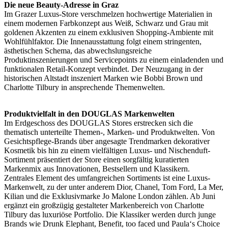
Die neue Beauty-Adresse in Graz
Im Grazer Luxus-Store verschmelzen hochwertige Materialien in
einem modernen Farbkonzept aus Weiß, Schwarz und Grau mit
goldenen Akzenten zu einem exklusiven Shopping-Ambiente mit
Wohlfühlfaktor. Die Innenausstattung folgt einem stringenten,
ästhetischen Schema, das abwechslungsreiche
Produktinszenierungen und Servicepoints zu einem einladenden und
funktionalen Retail-Konzept verbindet. Der Neuzugang in der
historischen Altstadt inszeniert Marken wie Bobbi Brown und
Charlotte Tilbury in ansprechende Themenwelten.
Produktvielfalt in den DOUGLAS Markenwelten
Im Erdgeschoss des DOUGLAS Stores erstrecken sich die
thematisch unterteilte Themen-, Marken- und Produktwelten. Von
Gesichtspflege-Brands über angesagte Trendmarken dekorativer
Kosmetik bis hin zu einem vielfältigen Luxus- und Nischenduft-
Sortiment präsentiert der Store einen sorgfältig kuratierten
Markenmix aus Innovationen, Bestsellern und Klassikern.
Zentrales Element des umfangreichen Sortiments ist eine Luxus-
Markenwelt, zu der unter anderem Dior, Chanel, Tom Ford, La Mer,
Kilian und die Exklusivmarke Jo Malone London zählen. Ab Juni
ergänzt ein großzügig gestalteter Markenbereich von Charlotte
Tilbury das luxuriöse Portfolio. Die Klassiker werden durch junge
Brands wie Drunk Elephant, Benefit, too faced und Paula‘s Choice