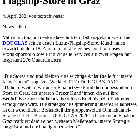
Flagship-Store in Graz
4. April 2024
von textschwester
News teilen
Mitten in Graz, im denkmalgeschützten Rathausgebäude, eröffnet
DOUGLAS
seinen ersten Luxus-Flagship-Store. Kund*innen
erwartet ab dem 18. April ein umfangreiches und luxuriöses
Produktportfolio sowie individuelle Services auf zwei Etagen mit
insgesamt 276 Quadratmetern.
„Die Stores sind und bleiben eine wichtige Anlaufstelle für unsere
Kund*innen“, sagt Veit Weiland, CEO DOUGLAS DACH.
„Daher erweitern wir unser Filialnetzwerk mit diesem besonderen
Store in Graz, der unseren Grazer Kund*innen ein auf ihre
Bedürfnisse zugeschnittenes, luxuriöses Erlebnis beim Einkaufen
ermöglichen wird. Die strategische Optimierung unseres Filialnetzes
ist ein wesentlicher Bestandteil der gruppenweiten Omnichannel-
Strategie ‚Let it Bloom – DOUGLAS 2026‘. Unsere neue Filiale in
Graz markiert damit einen weiteren Meilenstein, unsere Strategie
langfristig und nachhaltig umzusetzen.“