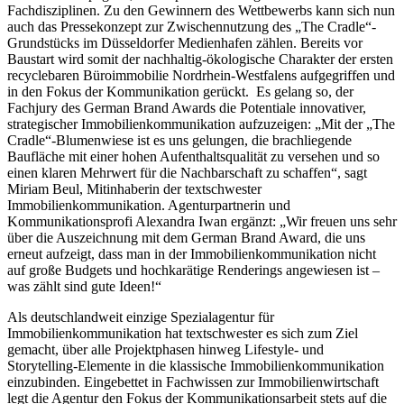
Fachdisziplinen. Zu den Gewinnern des Wettbewerbs kann sich nun
auch das Pressekonzept zur Zwischennutzung des „The Cradle“-
Grundstücks im Düsseldorfer Medienhafen zählen. Bereits vor
Baustart wird somit der nachhaltig-ökologische Charakter der ersten
recyclebaren Büroimmobilie Nordrhein-Westfalens aufgegriffen und
in den Fokus der Kommunikation gerückt. Es gelang so, der
Fachjury des German Brand Awards die Potentiale innovativer,
strategischer Immobilienkommunikation aufzuzeigen: „Mit der „The
Cradle“-Blumenwiese ist es uns gelungen, die brachliegende
Baufläche mit einer hohen Aufenthaltsqualität zu versehen und so
einen klaren Mehrwert für die Nachbarschaft zu schaffen“, sagt
Miriam Beul, Mitinhaberin der textschwester
Immobilienkommunikation. Agenturpartnerin und
Kommunikationsprofi Alexandra Iwan ergänzt: „Wir freuen uns sehr
über die Auszeichnung mit dem German Brand Award, die uns
erneut aufzeigt, dass man in der Immobilienkommunikation nicht
auf große Budgets und hochkarätige Renderings angewiesen ist –
was zählt sind gute Ideen!“
Als deutschlandweit einzige Spezialagentur für
Immobilienkommunikation hat textschwester es sich zum Ziel
gemacht, über alle Projektphasen hinweg Lifestyle- und
Storytelling-Elemente in die klassische Immobilienkommunikation
einzubinden. Eingebettet in Fachwissen zur Immobilienwirtschaft
legt die Agentur den Fokus der Kommunikationsarbeit stets auf die