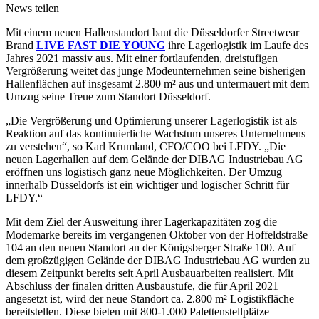
News teilen
Mit einem neuen Hallenstandort baut die Düsseldorfer Streetwear
Brand
LIVE FAST DIE YOUNG
ihre Lagerlogistik im Laufe des
Jahres 2021 massiv aus. Mit einer fortlaufenden, dreistufigen
Vergrößerung weitet das junge Modeunternehmen seine bisherigen
Hallenflächen auf insgesamt 2.800 m² aus und untermauert mit dem
Umzug seine Treue zum Standort Düsseldorf.
„Die Vergrößerung und Optimierung unserer Lagerlogistik ist als
Reaktion auf das kontinuierliche Wachstum unseres Unternehmens
zu verstehen“, so Karl Krumland, CFO/COO bei LFDY. „Die
neuen Lagerhallen auf dem Gelände der DIBAG Industriebau AG
eröffnen uns logistisch ganz neue Möglichkeiten. Der Umzug
innerhalb Düsseldorfs ist ein wichtiger und logischer Schritt für
LFDY.“
Mit dem Ziel der Ausweitung ihrer Lagerkapazitäten zog die
Modemarke bereits im vergangenen Oktober von der Hoffeldstraße
104 an den neuen Standort an der Königsberger Straße 100. Auf
dem großzügigen Gelände der DIBAG Industriebau AG wurden zu
diesem Zeitpunkt bereits seit April Ausbauarbeiten realisiert. Mit
Abschluss der finalen dritten Ausbaustufe, die für April 2021
angesetzt ist, wird der neue Standort ca. 2.800 m² Logistikfläche
bereitstellen. Diese bieten mit 800-1.000 Palettenstellplätze