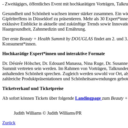
- Zweitägiges, öffentliches Event mit hochkarätigen Vorträgen, Tal
Gesundheit und Schönheit wachsen immer stärker zusammen. Ein wi
Gipfeltreffens in Düsseldorf zu präsentieren. Mehr als 30 Expert*
exklusive Einblicke in aktuelle und zukünftige Trends sowie Innova
Haargesundheit, Zahnmedizin und Ernährung.
Der erste
Beauty + Health Summit by DOUGLAS
findet am 2. und 3
Konsument*innen.
Hochkarätige Expert*innen und interaktive Formate
Dr. Désirée Hölscher, Dr. Edouard Manassa, Nina Ruge, Dr. Susanne 
Summit vertreten sein werden. Im Rahmen von Vorträgen, Talkrunden,
anhaltenden Schönheit sprechen. Zugleich werden sowohl vor Ort, a
zahlreiche Produktpräsentationen und Schönheitsanwendungen gebot
Ticketverkauf und Ticketpreise
Ab sofort können Tickets über folgende
Landingpage
zum
Beauty +
Judith Williams © Judith Williams/PR
Zurück