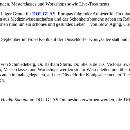
krunden, Masterclasses und Workshops sowie Live-Treatments
chtiger Grund für
DOUGLAS
, Europas führender Anbieter für Prem
innen aus Medizinwissenschaften und der Schönheitsbranche geben im R
tionen rund um ein schönes und gesundes Leben – von Slow-Aging, Clea
. September im Hotel Kö59 auf der Düsseldorfer Königsallee statt und 
von Schmiedeberg, Dr. Barbara Sturm, Dr. Sheila de Liz, Victoria Swa
 Masterclasses und Workshops werden sie ihr Wissen teilen und über d
ls auch im nahegelegenen, auf der Düsseldorfer Königsallee neu eröf
en.
 Health Summit
im DOUGLAS Onlineshop erworben werden, die Ticketp