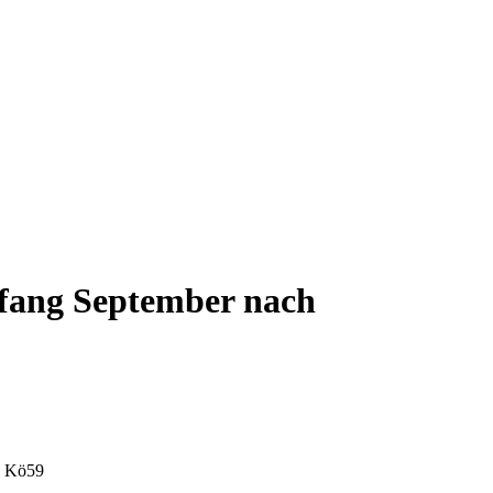
nfang September nach
l Kö59