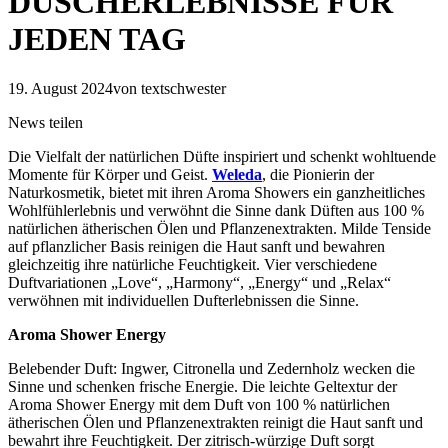
DUSCHERLEBNISSE FÜR
JEDEN TAG
19. August 2024
von textschwester
News teilen
Die Vielfalt der natürlichen Düfte inspiriert und schenkt wohltuende
Momente für Körper und Geist.
Weleda
, die Pionierin der
Naturkosmetik, bietet mit ihren Aroma Showers ein ganzheitliches
Wohlfühlerlebnis und verwöhnt die Sinne dank Düften aus 100 %
natürlichen ätherischen Ölen und Pflanzenextrakten. Milde Tenside
auf pflanzlicher Basis reinigen die Haut sanft und bewahren
gleichzeitig ihre natürliche Feuchtigkeit. Vier verschiedene
Duftvariationen „Love“, „Harmony“, „Energy“ und „Relax“
verwöhnen mit individuellen Dufterlebnissen die Sinne.
Aroma Shower Energy
Belebender Duft: Ingwer, Citronella und Zedernholz wecken die
Sinne und schenken frische Energie. Die leichte Geltextur der
Aroma Shower Energy mit dem Duft von 100 % natürlichen
ätherischen Ölen und Pflanzenextrakten reinigt die Haut sanft und
bewahrt ihre Feuchtigkeit. Der zitrisch-würzige Duft sorgt