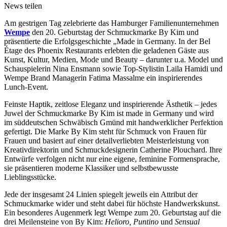
News teilen
Am gestrigen Tag zelebrierte das Hamburger Familienunternehmen
Wempe
den 20. Geburtstag der Schmuckmarke By Kim und
präsentierte die Erfolgsgeschichte „Made in Germany. In der Bel
Étage des Phoenix Restaurants erlebten die geladenen Gäste aus
Kunst, Kultur, Medien, Mode und Beauty – darunter u.a. Model und
Schauspielerin Nina Ensmann sowie Top-Stylistin Laila Hamidi und
Wempe Brand Managerin Fatima Massalme ein inspirierendes
Lunch-Event.
Feinste Haptik, zeitlose Eleganz und inspirierende Ästhetik – jedes
Juwel der Schmuckmarke By Kim ist made in Germany und wird
im süddeutschen Schwäbisch Gmünd mit handwerklicher Perfektion
gefertigt. Die Marke By Kim steht für Schmuck von Frauen für
Frauen und basiert auf einer detailverliebten Meisterleistung von
Kreativdirektorin und Schmuckdesignerin Catherine Plouchard. Ihre
Entwürfe verfolgen nicht nur eine eigene, feminine Formensprache,
sie präsentieren moderne Klassiker und selbstbewusste
Lieblingsstücke.
Jede der insgesamt 24 Linien spiegelt jeweils ein Attribut der
Schmuckmarke wider und steht dabei für höchste Handwerkskunst.
Ein besonderes Augenmerk legt Wempe zum 20. Geburtstag auf die
drei Meilensteine von By Kim:
Helioro, Puntino
und
Sensual