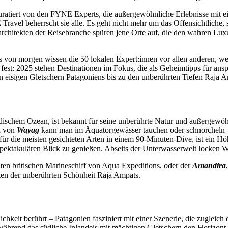
Kuratiert von den FYNE Experts, die außergewöhnliche Erlebnisse mit
Travel beherrscht sie alle. Es geht nicht mehr um das Offensichtliche,
architekten der Reisebranche spüren jene Orte auf, die den wahren Lux
s von morgen wissen die 50 lokalen Expert:innen vor allen anderen, we
 fest: 2025 stehen Destinationen im Fokus, die als Geheimtipps für ansp
den eisigen Gletschern Patagoniens bis zu den unberührten Tiefen Raja Am
ndischem Ozean, ist bekannt für seine unberührte Natur und außergewöhn
en von
Wayag
kann man im Äquatorgewässer tauchen oder schnorcheln –
für die meisten gesichteten Arten in einem 90-Minuten-Dive, ist ein 
pektakulären Blick zu genießen. Abseits der Unterwasserwelt locken
en britischen Marineschiff von Aqua Expeditions, oder der
Amandira
tten der unberührten Schönheit Raja Ampats.
chkeit berührt – Patagonien fasziniert mit einer Szenerie, die zugleich
, während das südliche Inlandeis mit mächtigen Gletschern den Horizon