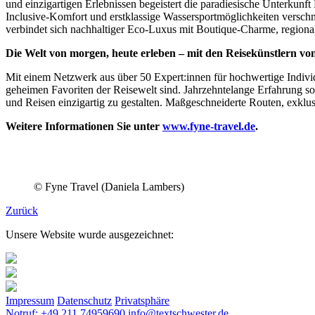
und einzigartigen Erlebnissen begeistert die paradiesische Unterk
Inclusive-Komfort und erstklassige Wassersportmöglichkeiten versc
verbindet sich nachhaltiger Eco-Luxus mit Boutique-Charme, regional
Die Welt von morgen, heute erleben – mit den Reisekünstlern v
Mit einem Netzwerk aus über 50 Expert:innen für hochwertige Individ
geheimen Favoriten der Reisewelt sind. Jahrzehntelange Erfahrung so
und Reisen einzigartig zu gestalten. Maßgeschneiderte Routen, exklu
Weitere Informationen Sie unter
www.fyne-travel.de
.
© Fyne Travel (Daniela Lambers)
Zurück
Unsere Website wurde ausgezeichnet:
Impressum
Datenschutz
Privatsphäre
Notruf: +49 211 74959690
info@textschwester.de