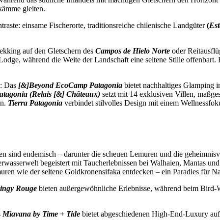
kämme gleiten.
raste: einsame Fischerorte, traditionsreiche chilenische Landgüter
(
Est
rekking auf den Gletschern des
Campos de Hielo Norte
oder Reitausflü
 Lodge, während die Weite der Landschaft eine seltene Stille offenbart.
n: Das
[&]Beyond EcoCamp Patagonia
bietet nachhaltiges Glamping i
atagonia (Relais [&] Châteaux)
setzt mit 14 exklusiven Villen, maßg
en.
Tierra Patagonia
verbindet stilvolles Design mit einem Wellnessfo
ten sind endemisch – darunter die scheuen Lemuren und die geheimnis
nterwasserwelt begeistert mit Taucherlebnissen bei Walhaien, Mantas un
muren wie der seltene Goldkronensifaka
entdecken – ein Paradies für Na
ingy Rouge
bieten außergewöhnliche Erlebnisse, während beim Bird-
s
Miavana by Time + Tide
bietet abgeschiedenen High-End-Luxury auf ei