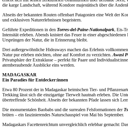
die karge Landschaft, während Kondore majestätisch über die Anden
Abseits der bekannten Routen offenbart Patagonien eine Welt der Kont
und exklusiven Naturerlebnissen begeistern.
Geführte Expeditionen in den
Torres-del-Paine-Nationalpark
, Eis-T
Intensität erleben. Abends knistert das Feuer in einer abgeschiedenen
Ursprüngen der Natur, die in Erinnerung bleibt.
Drei außergewöhnliche Hideaways machen das Erlebnis vollkomme
Natur pur erleben möchten, ohne auf Komfort zu verzichten.
Awasi P
Privatsphäre der Extraklasse – perfekt für Paare und Individualist:inn
atemberaubende Ausblicke eins werden.
MADAGASKAR
Ein Paradies für Entdecker:innen
Etwa 80 Prozent der in Madagaskar heimischen Tier- und Pflanzenar
Trekking lässt sich die einzigartige Tierwelt hautnah erleben. Die U
übertreffende Schönheit. Abseits der bekannten Pfade lassen sich Le
Die monumentalen Baobabs und die surrealen Felsformationen der
Ts
brüten – ein faszinierendes Naturschauspiel von Mai bis September.
Madagaskars Facettenreichtum unvergleichlich erlebbar gemacht: Da