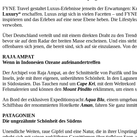
FYNE Travel gestaltet Luxus-Erlebnisse jenseits der Erwartungen: 
Luxury“
erschaffen. Luxus zeigt sich in vielen Facetten – und FYNE 
inspirieren und das Erleben auf eine neue Ebene heben. Die Lifestyle
verwoben.
Über Deutschland verteilt und mit einem direkten Draht zu den Trend
bevor sie auf dem Radar der breiten Masse erscheinen. Und eins steht
offenbaren sich jenen, die bereit sind, sich auf sie einzulassen. Von 
RAJA AMPAT
Wenn in Indonesien Ozeane aufeinandertreffen
Der Archipel von Raja Ampat, an der Schnittstelle von Pazifik und I
Inseln, jede mit ihrer eigenen, unberührten Schönheit. In den Lagun
in Südostasien. Das Tauchen rund um
Cape Kri
, mit dem Weltrekord 
Felsmalereien und können den
Mount Pindito
erklimmen, um einen s
An Bord der exklusiven Expeditionsyacht
Aqua Blu
, einem umgebaut
Schiffsbau der renommierten Hotelkette
Aman
, fahren Sie ganz inmi
PATAGONIEN
Die ungezähmte Schönheit des Südens
Unendliche Weiten, raue Gipfel und eine Natur, die in ihrer Ursprüngli
erhebt sich mit seinen zerklüfteten Granittürmen über tiefblaue Seen