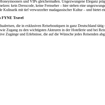
unft Honeymooners und VIPs gleichermaßen. Ungezwungene Eleganz prä
hmelzen: kein Dresscode, keine Fernseher – hier stehen eine ungezw
e Kulinarik mit tief verwurzelter madagassischer Kultur – und bietet
on FYNE Travel
ualreisen, die in exklusiven Reiseboutiquen in ganz Deutschland täti
wie Zugang zu den wichtigsten Akteuren in der Hotellerie und bei Rei
sive Zugänge und Erlebnisse, die auf die Wünsche jedes Reisenden abge