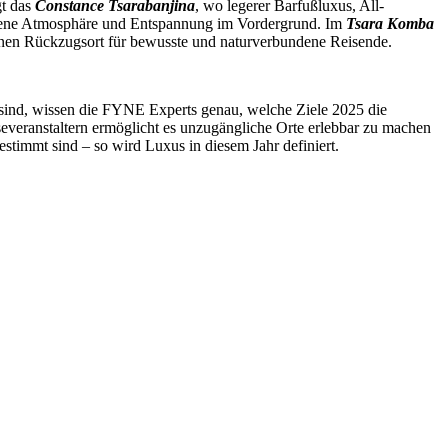
gt das
Constance Tsarabanjina
, wo legerer Barfußluxus, All-
ungene Atmosphäre und Entspannung im Vordergrund. Im
Tsara Komba
 einen Rückzugsort für bewusste und naturverbundene Reisende.
g sind, wissen die FYNE Experts genau, welche Ziele 2025 die
severanstaltern ermöglicht es unzugängliche Orte erlebbar zu machen
stimmt sind – so wird Luxus in diesem Jahr definiert.