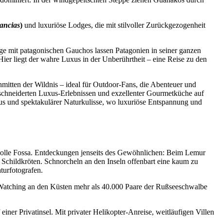
ancias
)
und luxuriöse Lodges, die mit stilvoller Zurückgezogenheit
ge mit patagonischen Gauchos lassen Patagonien in seiner ganzen
 Hier liegt der wahre Luxus in der Unberührtheit – eine Reise zu den
nmitten der Wildnis – ideal für Outdoor-Fans, die Abenteuer und
eschneiderten Luxus-Erlebnissen und exzellenter Gourmetküche auf
kus und spektakulärer Naturkulisse, wo luxuriöse Entspannung und
volle Fossa. Entdeckungen jenseits des Gewöhnlichen: Beim Lemur
d Schildkröten. Schnorcheln an den Inseln offenbart eine kaum zu
turfotografen.
Watching an den Küsten mehr als 40.000 Paare der Rußseeschwalbe
ner Privatinsel. Mit privater Helikopter-Anreise, weitläufigen Villen