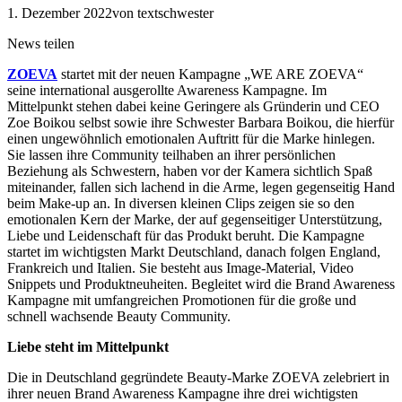
1. Dezember 2022
von textschwester
News teilen
ZOEVA
startet mit der neuen Kampagne „WE ARE ZOEVA“
seine international ausgerollte Awareness Kampagne. Im
Mittelpunkt stehen dabei keine Geringere als Gründerin und CEO
Zoe Boikou selbst sowie ihre Schwester Barbara Boikou, die hierfür
einen ungewöhnlich emotionalen Auftritt für die Marke hinlegen.
Sie lassen ihre Community teilhaben an ihrer persönlichen
Beziehung als Schwestern, haben vor der Kamera sichtlich Spaß
miteinander, fallen sich lachend in die Arme, legen gegenseitig Hand
beim Make-up an. In diversen kleinen Clips zeigen sie so den
emotionalen Kern der Marke, der auf gegenseitiger Unterstützung,
Liebe und Leidenschaft für das Produkt beruht. Die Kampagne
startet im wichtigsten Markt Deutschland, danach folgen England,
Frankreich und Italien. Sie besteht aus Image-Material, Video
Snippets und Produktneuheiten. Begleitet wird die Brand Awareness
Kampagne mit umfangreichen Promotionen für die große und
schnell wachsende Beauty Community.
Liebe steht im Mittelpunkt
Die in Deutschland gegründete Beauty-Marke ZOEVA zelebriert in
ihrer neuen Brand Awareness Kampagne ihre drei wichtigsten