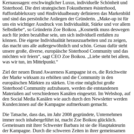
Kernaussagen: erschwinglicher Luxus, individuelle Schönheit und
Sisterhood. Die drei strategischen Fokusthemen #sisterhood,
#affordableluxury und #individualbeauty definieren das Markenbild
und sind das persönliche Anliegen der Gründerin. „Make-up ist für
uns ein wichtiger Ausdruck von Individualität, Stärke und vor allem
Selbstliebe“, so Gründerin Zoe Boikou. „Kosmetik muss deswegen
auch für jeden bezahlbar sein, um sich individuell entfalten zu
können. Die eigene Individualität herauszuarbeiten und zu zeigen,
das macht uns alle außergewöhnlich und schön. Genau dafür steht
unsere große, diverse, europäische Sisterhood Community und das
möchten wir feiern“, sagt CEO Zoe Boikou. „Liebe steht bei allem,
was wir tun, im Mittelpunkt.“
Ziel der neuen Brand Awareness Kampagne ist es, die Reichweite
der Marke wirksam zu erhöhen und die Community in den
europäischen Märkten zu stärken. Um eine möglichst große
Sisterhood Community aufzubauen, werden die entstandenen
Materialien auf verschiedenen Kanälen eingesetzt. Im Webshop, auf
den Social Media Kanälen wie auch durch den Newsletter werden
Kunden:innen auf die Kampagne aufmerksam gemacht.
Die Tatsache, dass das, im Jahr 2008 gegründete, Unternehmen
immer noch inhabergeführt ist, macht Zoe Boikou glücklich.
Gemeinsam mit ihrer Schwester Barbara ist sie die Hauptakteurin
der Kampagne. Durch die schweren Zeiten in ihrer gemeinsamen